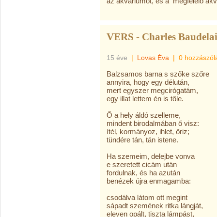
az akváriumot, és a megfelelő ak
VERS - Charles Baudela
15 éve
|
Lovas Éva
|
0 hozzászól
Balzsamos barna s szőke szőre
annyira, hogy egy délután,
mert egyszer megcirógatám,
egy illat lettem én is tőle.
Ő a hely áldó szelleme,
mindent birodalmában ő visz:
ítél, kormányoz, ihlet, őriz;
tündére tán, tán istene.
Ha szemeim, delejbe vonva
e szeretett cicám után
fordulnak, és ha azután
benézek újra enmagamba:
csodálva látom ott megint
sápadt szemének ritka lángját,
eleven opált, tiszta lámpást,