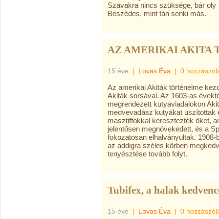
Szavakra nincs szüksége, bár oly
Beszédes, mint tán senki más.
AZ AMERIKAI AKITA
15 éve
|
Lovas Éva
|
0 hozzászól
Az amerikai Akiták történelme kez
Akiták sorsával. Az 1603-as évekt
megrendezett kutyaviadalokon Aki
medvevadász kutyákat uszítottak 
masztiffokkal keresztezték őket
jelentősen megnövekedett, és a Spi
fokozatosan elhalványultak. 1908-ba
az addigra széles körben megkedvel
tenyésztése tovább folyt.
Tubifex, a halak kedvenc
15 éve
|
Lovas Éva
|
0 hozzászól