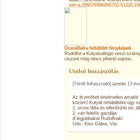
set=a.206578986065752.51326.10
Üzenőfalra feltöltött fényképek
Rudolfot a Kutyasuttogó veszi szárn
viszon
t még nincs pihenő sajnos.
Utolsó hozzászólás
[Törölt felhasználó]
üzente
13 év
Az itt említett értelmetlen amat
közöm! Kutyát rehabilitálni úgy v
1. orvos látta és ellenőrizte eü. ál
2. van felelős gazdája
A legjobbakat Rudolfnak!
Üdv.: Kiss Gábor, Vác