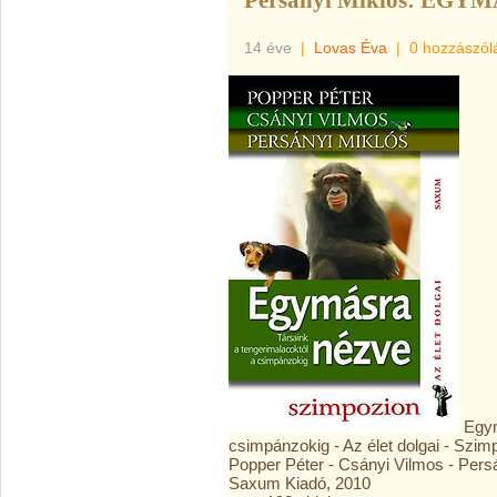
Persányi Miklós: EG
14 éve
|
Lovas Éva
|
0 hozzászól
Egym
csimpánzokig - Az élet dolgai - Szim
Popper Péter - Csányi Vilmos - Pers
Saxum Kiadó, 2010