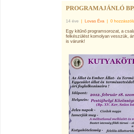
PROGRAMAJÁNLÓ BP. -
14 éve
|
Lovas Éva
|
0 hozzászól
Egy kitűnő programsorozat, a csal
felkészülést komolyan vesszük, ám 
is várunk!