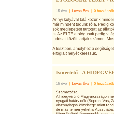
15 éve
|
Lovas Éva
|
0 hozzászól
Annyi kutyával találkozunk minden
már mindent tudunk róla. Pedig ko
sok meglepetést tartogat az állat
is. Az ELTE etológusait pedig vil
tudósai között tartják számon. Mos
A tesztben, amelyhez a segítséget
elfoglalt helyét keressük.
Ismertető - A HIDEGVÉ
15 éve
|
Lovas Éva
|
0 hozzászól
Származása
A hidegvérű ló Magyarországon ne
nyugati határvidék (Sopron, Vas,
viszonylagos közelsége miatt rends
de más terményeket is Ausztriába.
itthon lévőnél tömegesebb, nagy t