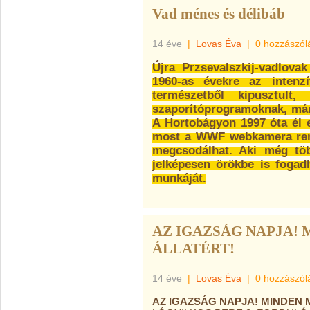
Vad ménes és délibáb
14 éve
|
Lovas Éva
|
0 hozzászól
Újra Przsevalszkij-vadlova
1960-as évekre az intenz
természetből kipusztult,
szaporítóprogramoknak, már
A Hortobágyon 1997 óta él e
most a WWF webkamera ren
megcsodálhat. Aki még töb
jelképesen örökbe is foga
munkáját.
AZ IGAZSÁG NAPJA!
ÁLLATÉRT!
14 éve
|
Lovas Éva
|
0 hozzászól
AZ IGAZSÁG NAPJA! MINDEN