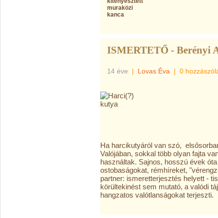
kitenyésztett
muraközi
kanca
ISMERTETŐ - Berényi 
14 éve
|
Lovas Éva
|
0 hozzászól
Ha harcikutyáról van szó, elsősorban a
Valójában, sokkal több olyan fajta v
használtak. Sajnos, hosszú évek óta 
ostobaságokat, rémhíreket, "vérengző
partner: ismeretterjesztés helyett - t
körültekinést sem mutató, a valódi tá
hangzatos valótlanságokat terjeszti.