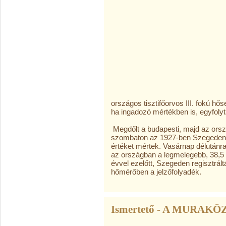
országos tisztifőorvos III. fokú hősé
ha ingadozó mértékben is, egyfolyt
Megdőlt a budapesti, majd az orsz
szombaton az 1927-ben Szegeden 
értéket mértek. Vasárnap délutánra
az országban a legmelegebb, 38,5 f
évvel ezelőtt, Szegeden regisztrált
hőmérőben a jelzőfolyadék.
Ismertető - A MURAKÖ