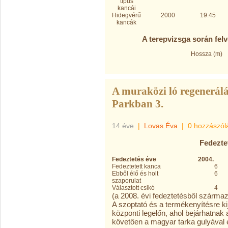
típus
kancái
Hidegvérű
2000
19:45
kancák
A terepvizsga során felv
Hossza (m)
A muraközi ló regenerálá
Parkban 3.
14 éve
|
Lovas Éva
|
0 hozzászól
Fedezte
Fedeztetés éve
2004.
Fedeztetett kanca
6
Ebből élő és holt
6
szaporulat
Választott csikó
4
(a 2008. évi fedeztetésből szárma
A szoptató és a termékenyítésre kij
központi legelőn, ahol bejárhatnak 
követően a magyar tarka gulyával é