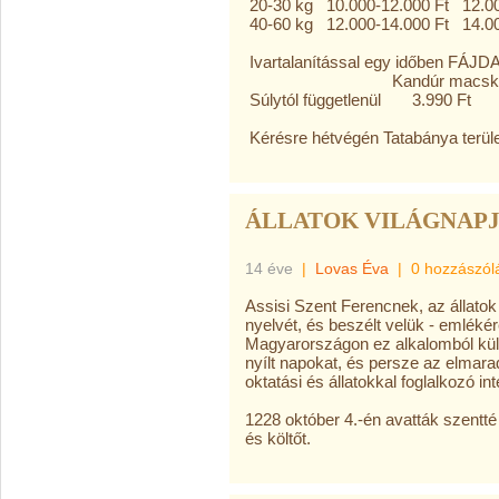
20-30 kg 10.000-12.000 Ft 12.00
40-60 kg 12.000-14.000 Ft 14.0
Ivartalanítással egy időben FÁ
Kandúr mac
Súlytól függetlenül 3.9
Kérésre hétvégén Tatabánya területé
ÁLLATOK VILÁGNAPJA 
14 éve
|
Lovas Éva
|
0 hozzászól
Assisi Szent Ferencnek, az állatok 
nyelvét, és beszélt velük - emlékére
Magyarországon ez alkalomból külö
nyílt napokat, és persze az elmarad
oktatási és állatokkal foglalkozó in
1228 október 4.-én avatták szentté 
és költőt.