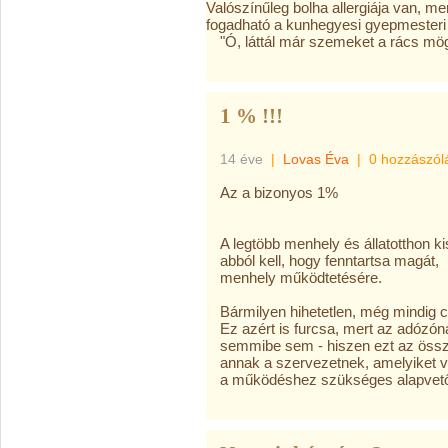
Valószínűleg bolha allergiája van, me
fogadható a kunhegyesi gyepmesteri 
‎"Ó, láttál már szemeket a rács mög
1 % !!!
14 éve
|
Lovas Éva
|
0 hozzászól
Az a bizonyos 1%
A legtöbb menhely és állatotthon k
abból kell, hogy fenntartsa magát,
menhely működtetésére.
Bármilyen hihetetlen, még mindig c
Ez azért is furcsa, mert az adózó
semmibe sem - hiszen ezt az össze
annak a szervezetnek, amelyiket v
a működéshez szükséges alapvető f