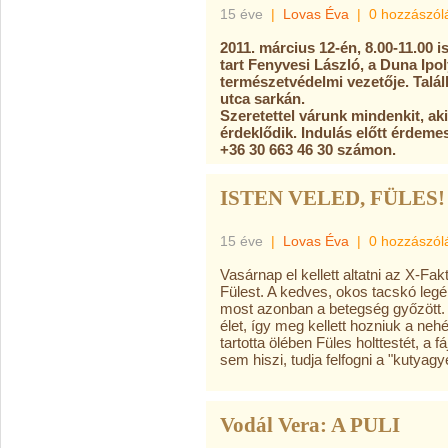
15 éve
|
Lovas Éva
|
0 hozzászól
2011. március 12-én, 8.00-11.00 
tart Fenyvesi László, a Duna Ipo
természetvédelmi vezetője. Talá
utca sarkán.
Szeretettel várunk mindenkit, ak
érdeklődik. Indulás előtt érdeme
+36 30 663 46 30 számon.
ISTEN VELED, FÜLES! - 
15 éve
|
Lovas Éva
|
0 hozzászól
Vasárnap el kellett altatni az X-Fa
Fülest. A kedves, okos tacskó leg
most azonban a betegség győzött
élet, így meg kellett hozniuk a neh
tartotta ölében Füles holttestét, a 
sem hiszi, tudja felfogni a "kutyagy
Vodál Vera: A PULI