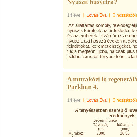
Nyuszit húsvétra?
14 éve
|
Lovas Éva
|
0 hozzászól
Az állattartás komoly, felelőségte
nyuszik kerülnek az érdeklődés kö
és az emberek - számára szerencs
nyuszit, aki hosszú éveken át gondo
feladatokat, kellemetlenségeket, 
tudja megtenni, jobb, ha csak plüs
például ismerős tenyésztőnél, álla
A muraközi ló regenerálá
Parkban 4.
14 éve
|
Lovas Éva
|
0 hozzászól
A tenyészetben szereplő lovak
eredmények, 
Lépés munka
Távolság
Időtartam
(m)
(min)
Muraközi
2000
20:55