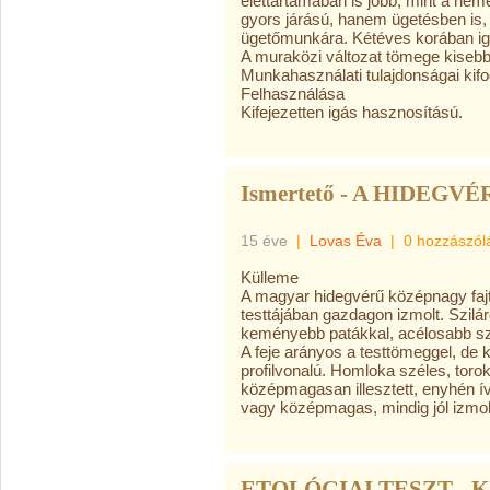
élettartamában is jobb, mint a nem
gyors járású, hanem ügetésben is,
ügetőmunkára. Kétéves korában ig
A muraközi változat tömege kisebb
Munkahasználati tulajdonságai kif
Felhasználása
Kifejezetten igás hasznosítású.
Ismertető - A HIDEGVÉ
15 éve
|
Lovas Éva
|
0 hozzászól
Külleme
A magyar hidegvérű középnagy faj
testtájában gazdagon izmolt. Szilá
keményebb patákkal, acélosabb szer
A feje arányos a testtömeggel, de 
profilvonalú. Homloka széles, toro
középmagasan illesztett, enyhén ív
vagy középmagas, mindig jól izmol
ETOLÓGIAI TESZT - 