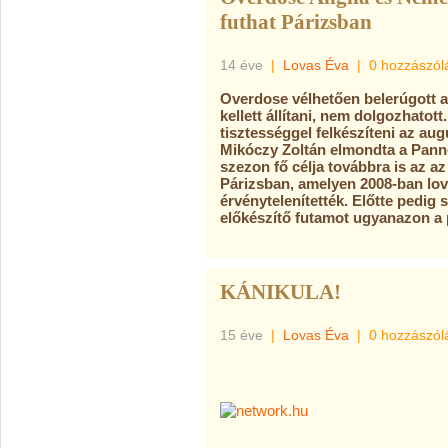
futhat Párizsban
14 éve
|
Lovas Éva
|
0 hozzászól
Overdose vélhetően belerúgott az 
kellett állítani, nem dolgozhatott
tisztességgel felkészíteni az au
Mikóczy Zoltán elmondta a Pann
szezon fő célja továbbra is az az
Párizsban, amelyen 2008-ban lova
érvénytelenítették. Előtte pedig 
előkészítő futamot ugyanazon a p
KÁNIKULA!
15 éve
|
Lovas Éva
|
0 hozzászól