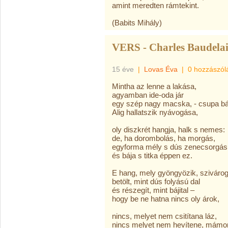
amint meredten rámtekint.
(Babits Mihály)
VERS - Charles Baudela
15 éve
|
Lovas Éva
|
0 hozzászól
Mintha az lenne a lakása,
agyamban ide-oda jár
egy szép nagy macska, - csupa bá
Alig hallatszik nyávogása,
oly diszkrét hangja, halk s nemes:
de, ha dorombolás, ha morgás,
egyforma mély s dús zenecsorgás
és bája s titka éppen ez.
E hang, mely gyöngyözik, sziváro
betölt, mint dús folyású dal
és részegít, mint bájital –
hogy be ne hatna nincs oly árok,
nincs, melyet nem csitítana láz,
nincs melyet nem hevítene, mámor