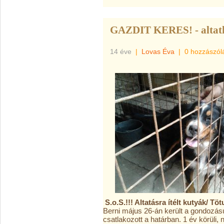
GAZDIT KERES! - altath
14 éve
|
Lovas Éva
|
0 hozzászól
S.o.S.!!! Altatásra ítélt kutyák/ Töt
Berni május 26-án került a gondozásu
csatlakozott a hatá
rban. 1 év körüli,