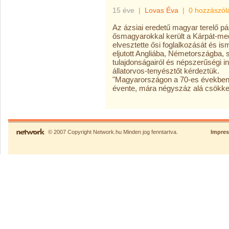
15 éve
|
Lovas Éva
|
0 hozzászól
Az ázsiai eredetű magyar terelő pá
ősmagyarokkal került a Kárpát-med
elvesztette ősi foglalkozását és i
eljutott Angliába, Németországba, ső
tulajdonságairól és népszerűségi in
állatorvos-tenyésztőt kérdeztük.
"Magyarországon a 70-es években 1
évente, mára négyszáz alá csökken
© 2007 Copyright Network.hu Minden jog fenntartva.
Impre