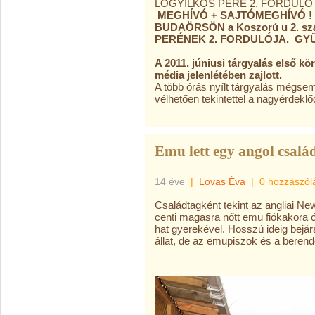
LÓGYILKOS PERE 2. FORDUL
MEGHÍVÓ + SAJTÓMEGHÍVÓ 
BUDAÖRSÖN a Koszorú u 2. szám
PERÉNEK 2. FORDULÓJA. GY
A 2011. júniusi tárgyalás első kö
média jelenlétében zajlott.
A több órás nyílt tárgyalás mégsem 
vélhetően tekintettel a nagyérdeklő
Emu lett egy angol csalá
14 éve
|
Lovas Éva
|
0 hozzászól
Családtagként tekint az angliai N
centi magasra nőtt emu fiókakora ó
hat gyerekével. Hosszú ideig bejá
állat, de az emupiszok és a berende