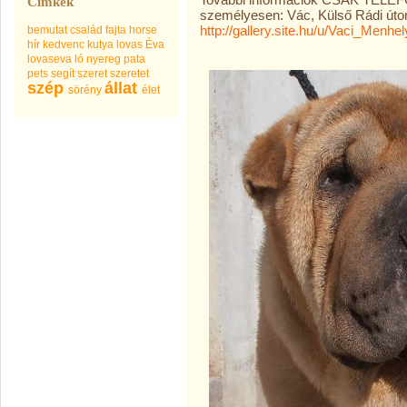
Címkék
személyesen: Vác, Külső Rádi úton
http://gallery.site.hu/u/
Vaci_Menhely
bemutat
család
fajta
horse
hír
kedvenc
kutya
lovas Éva
lovaseva
ló
nyereg
pata
pets
segít
szeret
szeretet
szép
állat
sörény
élet