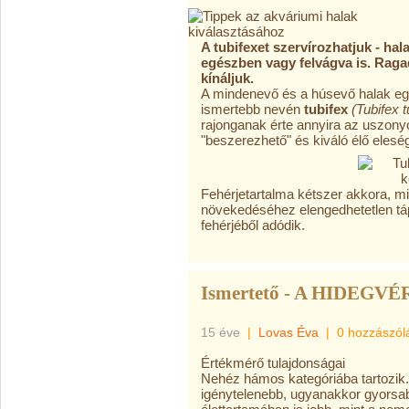
A tubifexet szervírozhatjuk - hal
egészben vagy felvágva is. Rag
kínáljuk.
A mindenevő és a húsevő halak eg
ismertebb nevén
tubifex
(Tubifex t
rajonganak érte annyira az uszon
"beszerezhető" és kiváló élő elesé
Fehérjetartalma kétszer akkora, min
növekedéséhez elengedhetetlen tá
fehérjéből adódik.
Ismertető - A HIDEGVÉ
15 éve
|
Lovas Éva
|
0 hozzászól
Értékmérő tulajdonságai
Nehéz hámos kategóriába tartozik. 
igénytelenebb, ugyanakkor gyorsa