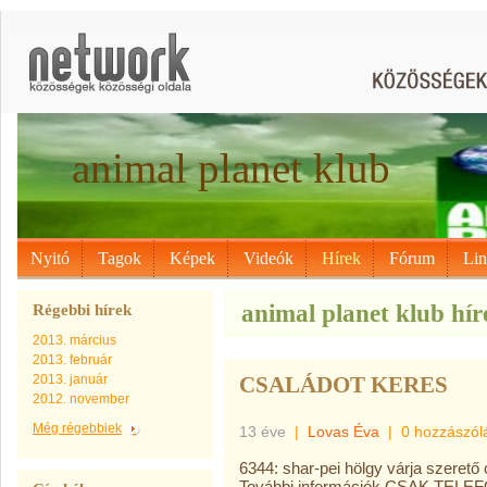
animal planet klub
Nyitó
Tagok
Képek
Videók
Hírek
Fórum
Li
animal planet klub hír
Régebbi hírek
2013. március
2013. február
2013. január
CSALÁDOT KERES
2012. november
Még régebbiek
13 éve
|
Lovas Éva
|
0 hozzászól
6344: shar-pei hölgy várja szerető 
További információk CSAK TELEF