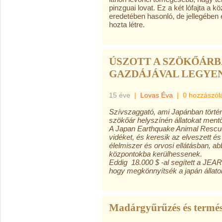
pinzguai lovat. Ez a két lófajta a 
eredetében hasonló, de jellegében el
hozta létre.
ÚSZOTT A SZÖKŐÁRB
GAZDÁJÁVAL LEGYEN
15 éve
|
Lovas Éva
|
0 hozzászól
Szívszaggató, ami Japánban történt.
szökőár helyszínén állatokat ment
A
Japan Earthquake Animal Rescu
vidéket, és keresik az elveszett és
élelmiszer és orvosi ellátásban, a
központokba kerülhessenek.
Eddig 18.000 $ -al segített a JEA
hogy megkönnyítsék a japán állatok
Madárgyűrűzés és termés