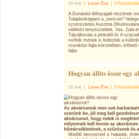
15 éve
|
Lovas Éva
|
0 hozzászól
A Dunántúl délnyugati részének meg
Tulajdonképpen a „noricum” hidegvé
szomszédos Ausztria (Murinsulane
vidékén tenyésztettek. Vas, Zala és
Tájváltozata a pinkafői ló. A száza
norfolk mének is fedeztek a külö
muraközi fajta körzetében, érthető
fajta.
Hogyan állíts össze egy 
15 éve
|
Lovas Éva
|
0 hozzászól
Az akváriumok nem sok karbantartá
szerünk be, jól meg kell gondolnu
akváriumot, hogy nekik is megfele
milyennek kell lennie az akvráriu
hőmérsékletének, a szűrésnek és 
Mielőtt beszerzed a halaidat, érd