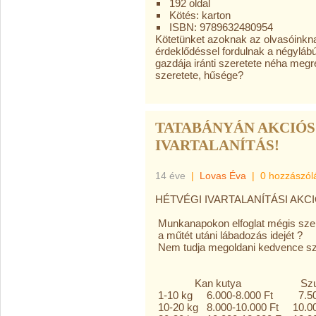
192 oldal
Kötés: karton
ISBN: 9789632480954
Kötetünket azoknak az olvasóinknak
érdeklődéssel fordulnak a négylábú
gazdája iránti szeretete néha megre
szeretete, hűsége?
TATABÁNYÁN AKCIÓS
IVARTALANÍTÁS!
14 éve
|
Lovas Éva
|
0 hozzászól
HÉTVÉGI IVARTALANÍTÁSI AKC
Munkanapokon elfoglat mégis szer
a műtét utáni lábadozás idejét ?
Nem tudja megoldani kedvence szá
Kan kutya Szuka
1-10 kg 6.000-8.000 Ft 7.500
10-20 kg 8.000-10.000 Ft 10.00