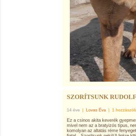
SZORÍTSUNK RUDOL
14 éve
|
Lovas Éva
|
1 hozzászól
Ez a csinos akita keverék gyepmest
mivel nem az a bratyizós típus, ne
komolyan az altatás réme fenyeget
fiatal... Szorítsunk neki!(A linkre k