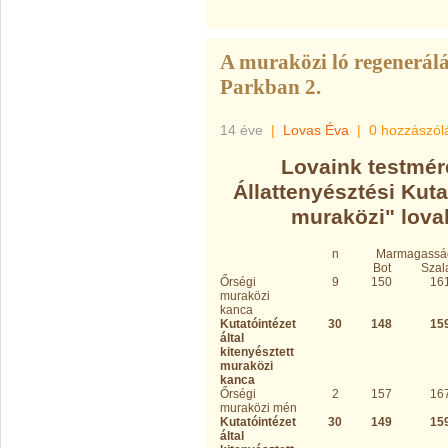
A muraközi ló regenerálá
Parkban 2.
14 éve
|
Lovas Éva
|
0 hozzászól
Lovaink testmér
Állattenyésztési Kutat
muraközi" lovak
n
Marmagassá
Bot
Szal
Őrségi
9
150
16
muraközi
kanca
Kutatóintézet
30
148
15
által
kitenyésztett
muraközi
kanca
Őrségi
2
157
16
muraközi mén
Kutatóintézet
30
149
15
által