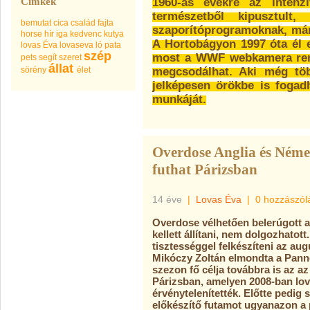
Címkék
1960-as évekre az intenz
természetből kipusztult,
bemutat
cica
család
fajta
szaporítóprogramoknak, már
horse
hír
iga
kedvenc
kutya
A Hortobágyon 1997 óta él e
lovas Éva
lovaseva
ló
pata
szép
most a WWF webkamera ren
pets
segít
szeret
állat
sörény
élet
megcsodálhat. Aki még töb
jelképesen örökbe is foga
munkáját.
Overdose Anglia és Német
futhat Párizsban
14 éve
|
Lovas Éva
|
0 hozzászól
Overdose vélhetően belerúgott az 
kellett állítani, nem dolgozhatott
tisztességgel felkészíteni az au
Mikóczy Zoltán elmondta a Pann
szezon fő célja továbbra is az az
Párizsban, amelyen 2008-ban lova
érvénytelenítették. Előtte pedig 
előkészítő futamot ugyanazon a p