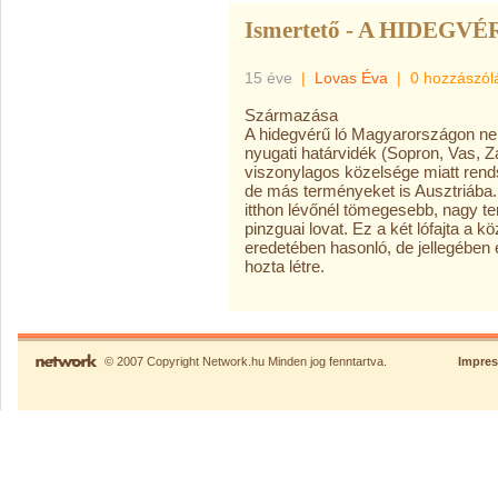
Ismertető - A HIDEGVÉ
15 éve
|
Lovas Éva
|
0 hozzászól
Származása
A hidegvérű ló Magyarországon ne
nyugati határvidék (Sopron, Vas,
viszonylagos közelsége miatt rends
de más terményeket is Ausztriába.
itthon lévőnél tömegesebb, nagy t
pinzguai lovat. Ez a két lófajta a 
eredetében hasonló, de jellegében el
hozta létre.
© 2007 Copyright Network.hu Minden jog fenntartva.
Impre