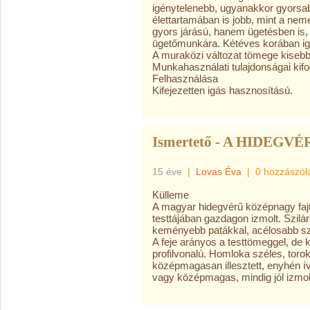
igénytelenebb, ugyanakkor gyorsa
élettartamában is jobb, mint a nem
gyors járású, hanem ügetésben is,
ügetőmunkára. Kétéves korában ig
A muraközi változat tömege kisebb
Munkahasználati tulajdonságai kif
Felhasználása
Kifejezetten igás hasznosítású.
Ismertető - A HIDEGVÉ
15 éve
|
Lovas Éva
|
0 hozzászól
Külleme
A magyar hidegvérű középnagy faj
testtájában gazdagon izmolt. Szilá
keményebb patákkal, acélosabb szer
A feje arányos a testtömeggel, de 
profilvonalú. Homloka széles, toro
középmagasan illesztett, enyhén ív
vagy középmagas, mindig jól izmol