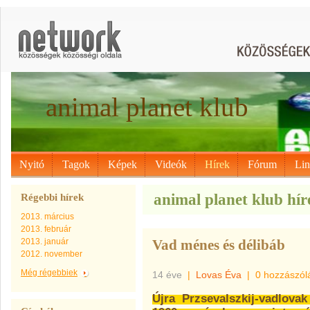
animal planet klub
Nyitó
Tagok
Képek
Videók
Hírek
Fórum
Li
animal planet klub híre
Régebbi hírek
2013. március
2013. február
2013. január
Vad ménes és délibáb
2012. november
Még régebbiek
14 éve
|
Lovas Éva
|
0 hozzászól
Újra Przsevalszkij-vadlova