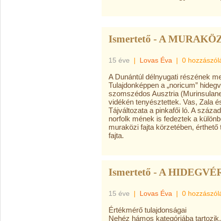
Ismertető - A MURAKÖ
15 éve
|
Lovas Éva
|
0 hozzászól
A Dunántúl délnyugati részének meg
Tulajdonképpen a „noricum” hidegvé
szomszédos Ausztria (Murinsulane
vidékén tenyésztettek. Vas, Zala és
Tájváltozata a pinkafői ló. A száza
norfolk mének is fedeztek a külö
muraközi fajta körzetében, érthető
fajta.
Ismertető - A HIDEGVÉ
15 éve
|
Lovas Éva
|
0 hozzászól
Értékmérő tulajdonságai
Nehéz hámos kategóriába tartozik. 