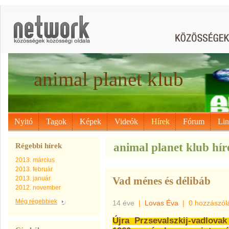
animal planet klub
Nyitó
Tagok
Képek
Videók
Hírek
Fórum
Li
animal planet klub hír
Régebbi hírek
2013. március
2013. február
2013. január
Vad ménes és délibáb
2012. november
Még régebbiek
14 éve
|
Lovas Éva
|
0 hozzászól
Újra Przsevalszkij-vadlova