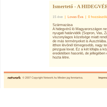
Ismertető - A HIDEGVÉ
15 éve
|
Lovas Éva
|
0 hozzászól
Származása
A hidegvérű ló Magyarországon ne
nyugati határvidék (Sopron, Vas,
viszonylagos közelsége miatt rends
de más terményeket is Ausztriába.
itthon lévőnél tömegesebb, nagy t
pinzguai lovat. Ez a két lófajta a 
eredetében hasonló, de jellegében el
hozta létre.
© 2007 Copyright Network.hu Minden jog fenntartva.
Impre