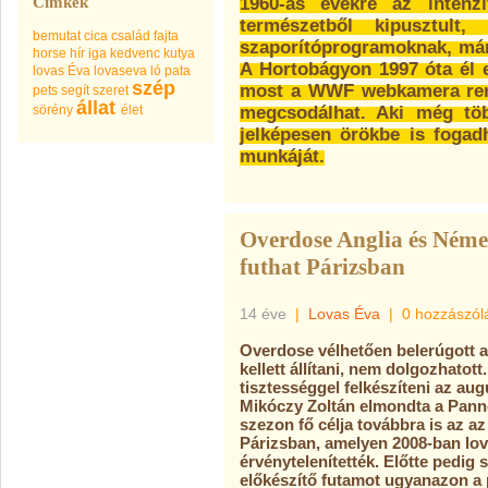
Címkék
1960-as évekre az intenz
természetből kipusztult,
bemutat
cica
család
fajta
szaporítóprogramoknak, már
horse
hír
iga
kedvenc
kutya
A Hortobágyon 1997 óta él e
lovas Éva
lovaseva
ló
pata
szép
most a WWF webkamera ren
pets
segít
szeret
állat
sörény
élet
megcsodálhat. Aki még töb
jelképesen örökbe is foga
munkáját.
Overdose Anglia és Német
futhat Párizsban
14 éve
|
Lovas Éva
|
0 hozzászól
Overdose vélhetően belerúgott az 
kellett állítani, nem dolgozhatott
tisztességgel felkészíteni az au
Mikóczy Zoltán elmondta a Pann
szezon fő célja továbbra is az az
Párizsban, amelyen 2008-ban lova
érvénytelenítették. Előtte pedig 
előkészítő futamot ugyanazon a p