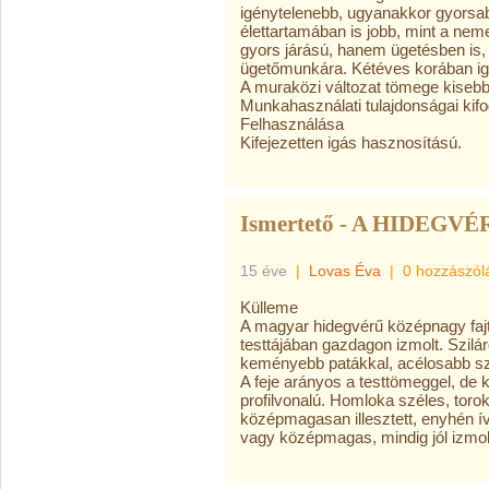
igénytelenebb, ugyanakkor gyorsa
élettartamában is jobb, mint a nem
gyors járású, hanem ügetésben is,
ügetőmunkára. Kétéves korában ig
A muraközi változat tömege kisebb
Munkahasználati tulajdonságai kif
Felhasználása
Kifejezetten igás hasznosítású.
Ismertető - A HIDEGVÉ
15 éve
|
Lovas Éva
|
0 hozzászól
Külleme
A magyar hidegvérű középnagy faj
testtájában gazdagon izmolt. Szilá
keményebb patákkal, acélosabb szer
A feje arányos a testtömeggel, de 
profilvonalú. Homloka széles, toro
középmagasan illesztett, enyhén ív
vagy középmagas, mindig jól izmol