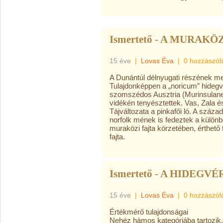
Ismertető - A MURAKÖ
15 éve
|
Lovas Éva
|
0 hozzászól
A Dunántúl délnyugati részének meg
Tulajdonképpen a „noricum” hidegvé
szomszédos Ausztria (Murinsulane
vidékén tenyésztettek. Vas, Zala és
Tájváltozata a pinkafői ló. A száza
norfolk mének is fedeztek a külö
muraközi fajta körzetében, érthető
fajta.
Ismertető - A HIDEGVÉ
15 éve
|
Lovas Éva
|
0 hozzászól
Értékmérő tulajdonságai
Nehéz hámos kategóriába tartozik. 