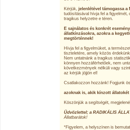
Kérjük,
jelenlétével támogassa a
tudósításával hívja fel a figyelmét
tragikus helyzetre e téren.
E sajnálatos és konkrét eseményen
állatkínzásokra, azokra a kegye
megtörténnek!
Hívja fel a figyelmüket, a természe
tiszteletére, amely közös érdekünk
Nem untatnánk a tragikus statiszt
könnyen hozzáférhetőek, nem untat
következmények nélküli vagy szint
az kérjük jöjjön el!
Csatlakozzon hozzánk! Fogjunk ös
azoknak is, akik kínzott állatokét
Köszönjük a segítségét, megjelenés
Üdvözlettel; a RADIKÁLIS ÁL
Állatbarátok!
*Figyelem, a helyszínen is bemutato