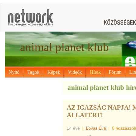
animal planet klub
Nyitó
Tagok
Képek
Videók
Hírek
Fórum
Li
animal planet klub hír
AZ IGAZSÁG NAPJA!
ÁLLATÉRT!
14 éve
|
Lovas Éva
|
0 hozzászól