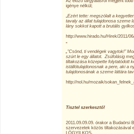
Az előző tárgyalásról megjent több 
igénye nélkül;
„
Ezért tette: megszólalt a kegyetle
tavaly az állat tulajdonosa szeme l
lány sokkot kapott a brutális gyilko
http://www.hirado.hu/Hirek/2011/06
„
„"Csönd, ti vendégek vagytok!" Mondt
szúrt le egy állatot. Zsúfolásig me
tiltakozása közepette folytatódott
istállótulajdonosnak a pere, aki a ny
tulajdonosának a szeme láttára tav
http://nol.hu/mozaik/sokan_felnek_
SAJTÓM
Tisztel szerkesztő!
Meghívjuk Ön é
2011.09.09.09. órakor a Budaörsi B
szervezetek közös tiltakozásával e
LÓGYILKOS.