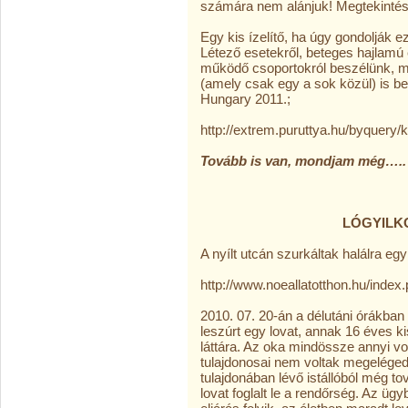
számára nem alánjuk! Megtekintés
Egy kis ízelítő, ha úgy gondolják 
Létező esetekről, beteges hajlam
működő csoportokról beszélünk, m
(amely csak egy a sok közül) is b
Hungary 2011.;
http://extrem.puruttya.hu/byquery/
Tovább is van, mondjam még…..
SAJTÓHÁT
LÓGYILKOS PERÉNE
A nyílt utcán szurkáltak halálra eg
http://www.noeallatotthon.hu/inde
2010. 07. 20-án a délutáni órákban e
leszúrt egy lovat, annak 16 éves 
láttára. Az oka mindössze annyi vol
tulajdonosai nem voltak megelégedve
tulajdonában lévő istállóból még t
lovat foglalt le a rendőrség. Az üg