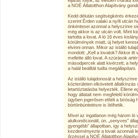
eljárás folyik, az életben maradt l
a NOÉ Állatotthon Alapítvány gond
Kedd délután segítségkérés érkeze
szerint Érden valaki a nyílt utcán h
önkéntesei azonnal a helyszínre siet
még akkor is az utcán volt. Mint kid
tartotta a lovat. A ló 16 éves kislá
körülmények miatt, új helyet keres
elvinni onnan. Mikor az istálló tula
mondott: „Kell a lovatok? Akkor it
mellette álló lovat. A szúrások artér
másodpercek alatt kivérzett, a hel
a halál beálltát tudta megállapítani.
Az istálló tulajdonosát a helyszín
közterületen elkövetett állatkínzás
letartóztatásba helyezték. Ellene e
hogy állatait nem megfelelő körül
ügyben jogerősen elítéli a bíróság 
börtönbüntetésre is ítélhetik.
Mivel az ingatlanon még három ló v
alulkondícionált, ún. „senyves” áll
gyengébb” állapotban, így a helysz
kezdeményezte a lovak azonnali lefo
őrzéssel a NOÉ Állatotthon Alapítv