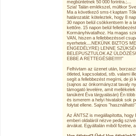
megbüntetnek 50 000 forintra.;…
Szia! Talán emlékszel, múltkor Svec
Ma a következő sms-t kaptam Tő
határozatát: köteleztek, hogy 8 nap
30 napon belül csökkentsem le a 
kettőre. 15 napon belül fellebbezé
Kormányhivatalhoz. Ha magas szi
VAN, hiszen a fellebbezéssel csup
nyerhetek....NEKÜNK BIZTOS 
ENGEDÉLYRE) LENNE SZÜKSÉ
BELEPUSZTULOK AZ ÜLDÖZÉS
EBBE A RETTEGÉSBE!!!!!!"
Felhívtam az üzenet után, borzasztó
ötleted, kapcsolatod, stb. valami i
segít a fellebbezést megírni, de jó
(sajnos az önkormányzat tavaly ny
támogató levelére, amit mellékele
tanúként Éva tárgyalásán) Én több
és ismerem a helyi hivatalok sok p
folytat ellene. Sajnos "használható"
Az ÁNTSZ is megállapította, hogy 
emberi oldaláról nézve pedig szívé
árvákat. Egyáltalán miből fizetne,
Van ötleted? Üdv! Van ötletünk?