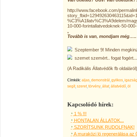
http://www.facebook.com/permalin
story_fbid=129492630463115&id=1
%C3%A1llatv%C3%A9delem/magyar
10-000-forintallatvedoknek-50-00
„
Tovább is van, mondjam még…..
Szeptember 9! Minden megkinzot
szemet szemért.. fogat fogért...
(A Radikális Állatvédők fb oldaláról
Címkék:
aljas
demonstrál
gyilkos
igazsá
segít
szeret
törvény
állat
állatvédő
öl
Kapcsolódó hírek:
1 % !!!
HONTALAN ÁLLATOK...
SZORÍTSUNK RUDOLFNAK!
A muraközi ló regenerálása az 