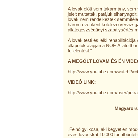
A lovak előtt sem takarmány, sem 
jeleit mutatták, patájuk elhanyagol
lovak nem rendelkeztek semmiféle p
három évenként kötelező vérvizsgála
állategészségügyi szabálysértés miat
A lovak testi és lelki rehabilitáció
állapotuk alapján a NOÉ Állatotthon
feljelentést.”
A MEGÖLT LOVAM ÉS ÉN VIDEÓ
http://www.youtube.com/watch
VIDEÓ LINK:
http://www.youtube.com/user/petr
Magyarország:az „Álla
a teljesség igén
„Felhő gyilkosa, aki kegyetlen mód
eves lovacskát 10 000 forintbünteté