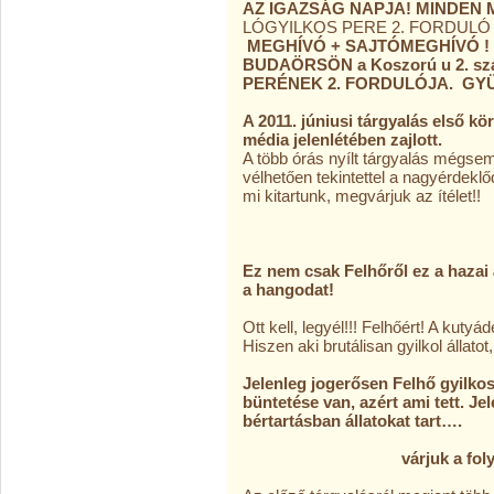
AZ IGAZSÁG NAPJA! MINDEN
LÓGYILKOS PERE 2. FORDUL
MEGHÍVÓ + SAJTÓMEGHÍVÓ 
BUDAÖRSÖN a Koszorú u 2. szám
PERÉNEK 2. FORDULÓJA. GY
A 2011. júniusi tárgyalás első kö
média jelenlétében zajlott.
A több órás nyílt tárgyalás mégsem 
vélhetően tekintettel a nagyérdekl
mi kitartunk, megvárjuk az ítélet!!
Ott leszü
Ez nem csak Felhőről ez a hazai 
a hangodat!
Ott kell, legyél!!! Felhőért! A kutyá
Hiszen aki brutálisan gyilkol állato
Jelenleg jogerősen Felhő gyilkos
büntetése van, azért ami tett. J
bértartásban állatokat tart….
várjuk a folytatást 20