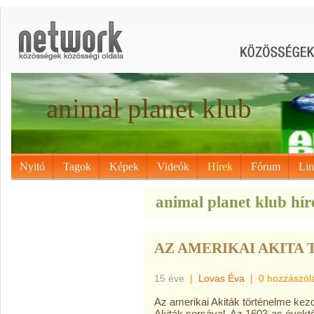
animal planet klub
Nyitó
Tagok
Képek
Videók
Hírek
Fórum
Li
animal planet klub hír
AZ AMERIKAI AKITA
15 éve
|
Lovas Éva
|
0 hozzászól
Az amerikai Akiták történelme kez
Akiták sorsával. Az 1603-as évekt