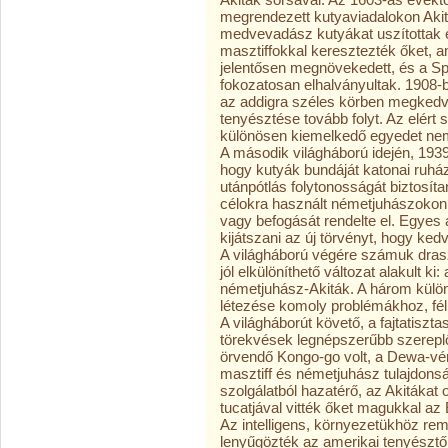
megrendezett kutyaviadalokon Aki
medvevadász kutyákat uszítottak 
masztiffokkal keresztezték őket
jelentősen megnövekedett, és a Spi
fokozatosan elhalványultak. 1908-ba
az addigra széles körben megkedvel
tenyésztése tovább folyt. Az elért
különösen kiemelkedő egyedet nemz
A második világháború idején, 1939
hogy kutyák bundáját katonai ruház
utánpótlás folytonosságát biztosít
célokra használt németjuhászokon 
vagy befogását rendelte el. Egyes 
kijátszani az új törvényt, hogy k
A világháború végére számuk dra
jól elkülöníthető változat alakult ki:
németjuhász-Akiták. A három külön
létezése komoly problémákhoz, fél
A világháborút követő, a fajtatiszt
törekvések legnépszerűbb szerepl
örvendő Kongo-go volt, a Dewa-vér
masztiff és németjuhász tulajdonsá
szolgálatból hazatérő, az Akitákat
tucatjával vitték őket magukkal az
Az intelligens, környezetükhöz r
lenyűgözték az amerikai tenyész