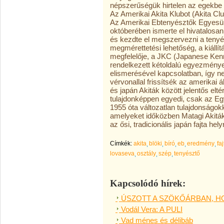
népszerűségük hirtelen az egekbe 
Az Amerikai Akita Klubot (Akita Cl
Az Amerikai Ebtenyésztők Egyesül
októberében ismerte el hivatalosan a
és kezdte el megszervezni a tenyé
megmérettetési lehetőség, a kiállí
megfelelője, a JKC (Japanese Ken
rendelkezett kétoldalú egyezmény
elismerésével kapcsolatban, így ne
vérvonallal frissítsék az amerikai
és japán Akiták között jelentős elté
tulajdonképpen egyedi, csak az Egy
1955 óta változatlan tulajdonságok
amelyeket időközben Matagi Akiták
az ősi, tradicionális japán fajta helyr
Címkék:
akita
blöki
bíró
eb
eredmény
faj
lovaseva
osztály
szép
tenyésztő
Kapcsolódó hírek:
ÚSZOTT A SZÖKŐÁRBAN, HO
Vodál Vera: A PULI
Vad ménes és délibáb