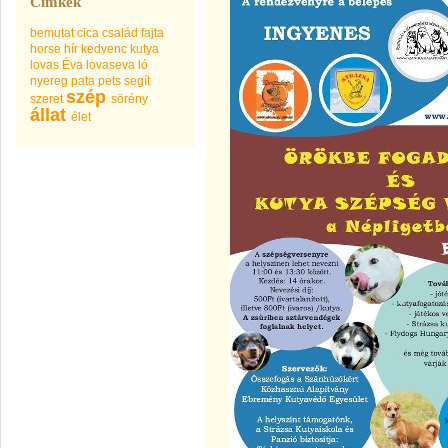
Címkék
bemutat
cica
család
fajta
horse
hír
kedvenc
kutya
lovas Éva
lovaseva
ló
nyereg
pata
pets
segít
szép
szeret
sörény
állat
élet