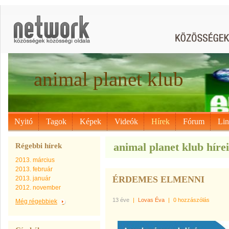
animal planet klub
Nyitó
Tagok
Képek
Videók
Hírek
Fórum
Li
animal planet klub híre
Régebbi hírek
2013. március
2013. február
ÉRDEMES ELMENNI
2013. január
2012. november
13 éve
|
Lovas Éva
|
0 hozzászólás
Még régebbiek