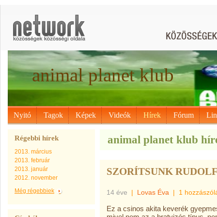
animal planet klub
Nyitó
Tagok
Képek
Videók
Hírek
Fórum
Li
animal planet klub híre
Régebbi hírek
2013. március
2013. február
2013. január
SZORÍTSUNK RUDOL
2012. november
Még régebbiek
14 éve
|
Lovas Éva
|
1 hozzászól
Ez a csinos akita keverék gyepmest
mivel nem az a bratyizós típus, ne