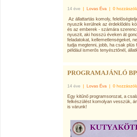
14 éve
|
Lovas Éva
|
0 hozzászól
Az állattartás komoly, felelőségte
nyuszik kerülnek az érdeklődés kö
és az emberek - számára szerencs
nyuszit, aki hosszú éveken át gondo
feladatokat, kellemetlenségeket, 
tudja megtenni, jobb, ha csak plüs
például ismerős tenyésztőnél, álla
PROGRAMAJÁNLÓ BP. -
14 éve
|
Lovas Éva
|
0 hozzászól
Egy kitűnő programsorozat, a csal
felkészülést komolyan vesszük, ám 
is várunk!