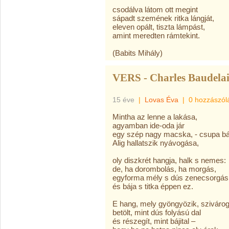
csodálva látom ott megint
sápadt szemének ritka lángját,
eleven opált, tiszta lámpást,
amint meredten rámtekint.
(Babits Mihály)
VERS - Charles Baudela
15 éve
|
Lovas Éva
|
0 hozzászól
Mintha az lenne a lakása,
agyamban ide-oda jár
egy szép nagy macska, - csupa bá
Alig hallatszik nyávogása,
oly diszkrét hangja, halk s nemes:
de, ha dorombolás, ha morgás,
egyforma mély s dús zenecsorgás
és bája s titka éppen ez.
E hang, mely gyöngyözik, sziváro
betölt, mint dús folyású dal
és részegít, mint bájital –