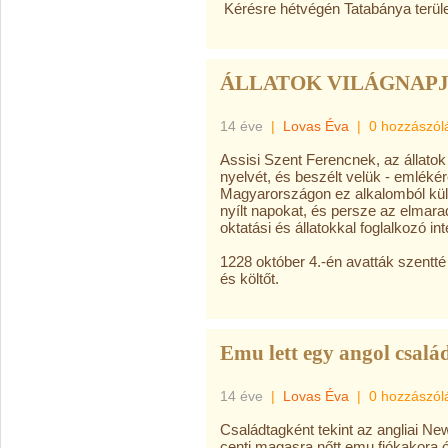
Kérésre hétvégén Tatabánya területé
ÁLLATOK VILÁGNAPJA 
14 éve
|
Lovas Éva
|
0 hozzászól
Assisi Szent Ferencnek, az állatok 
nyelvét, és beszélt velük - emlékére
Magyarországon ez alkalomból külö
nyílt napokat, és persze az elmarad
oktatási és állatokkal foglalkozó in
1228 október 4.-én avatták szentté 
és költőt.
Emu lett egy angol csalá
14 éve
|
Lovas Éva
|
0 hozzászól
Családtagként tekint az angliai N
centi magasra nőtt emu fiókakora ó