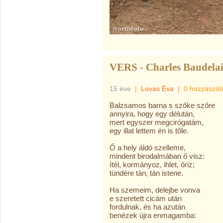
VERS - Charles Baudela
15 éve
|
Lovas Éva
|
0 hozzászól
Balzsamos barna s szőke szőre
annyira, hogy egy délután,
mert egyszer megcirógatám,
egy illat lettem én is tőle.
Ő a hely áldó szelleme,
mindent birodalmában ő visz:
ítél, kormányoz, ihlet, őriz;
tündére tán, tán istene.
Ha szemeim, delejbe vonva
e szeretett cicám után
fordulnak, és ha azután
benézek újra enmagamba: