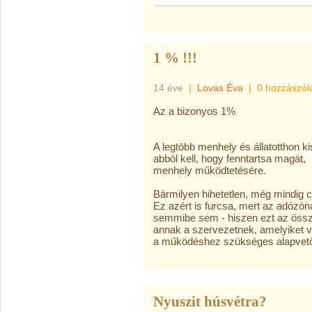
1 % !!!
14 éve
|
Lovas Éva
|
0 hozzászól
Az a bizonyos 1%
A legtöbb menhely és állatotthon k
abból kell, hogy fenntartsa magát,
menhely működtetésére.
Bármilyen hihetetlen, még mindig c
Ez azért is furcsa, mert az adózó
semmibe sem - hiszen ezt az össze
annak a szervezetnek, amelyiket v
a működéshez szükséges alapvető f
Nyuszit húsvétra?