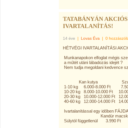
TATABÁNYÁN AKCIÓS
IVARTALANÍTÁS!
14 éve
|
Lovas Éva
|
0 hozzászól
HÉTVÉGI IVARTALANÍTÁSI AKC
Munkanapokon elfoglat mégis szer
a műtét utáni lábadozás idejét ?
Nem tudja megoldani kedvence szá
Kan kutya Szuka
1-10 kg 6.000-8.000 Ft 7.500
10-20 kg 8.000-10.000 Ft 10.00
20-30 kg 10.000-12.000 Ft 12.00
40-60 kg 12.000-14.000 Ft 14.0
Ivartalanítással egy időben FÁ
Kandúr mac
Súlytól függetlenül 3.9