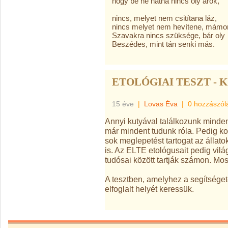
hogy be ne hatna nincs oly árok,
nincs, melyet nem csitítana láz,
nincs melyet nem hevítene, mámor
Szavakra nincs szüksége, bár oly
Beszédes, mint tán senki más.
ETOLÓGIAI TESZT - 
15 éve
|
Lovas Éva
|
0 hozzászól
Annyi kutyával találkozunk minden
már mindent tudunk róla. Pedig ko
sok meglepetést tartogat az állat
is. Az ELTE etológusait pedig vil
tudósai között tartják számon. Mos
A tesztben, amelyhez a segítséget
elfoglalt helyét keressük.