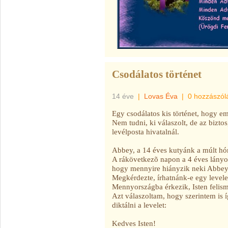
Csodálatos történet
14 éve
|
Lovas Éva
|
0 hozzászól
Egy csodálatos kis történet, hogy em
Nem tudni, ki válaszolt, de az bizto
levélposta hivatalnál.
Abbey, a 14 éves kutyánk a múlt h
A rákövetkezõ napon a 4 éves lányom
hogy mennyire hiányzik neki Abbey
Megkérdezte, írhatnánk-e egy level
Mennyországba érkezik, Isten felism
Azt válaszoltam, hogy szerintem is 
diktálni a levelet:
Kedves Isten!