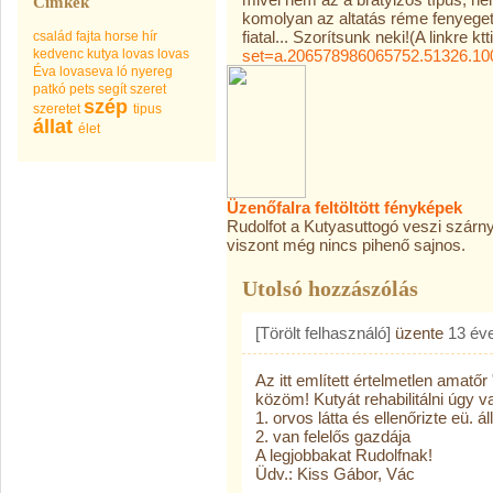
Címkék
komolyan az altatás réme fenyeget
fiatal... Szorítsunk neki!(A linkre k
család
fajta
horse
hír
kedvenc
kutya
lovas
lovas
set=a.206578986065752.51326.10
Éva
lovaseva
ló
nyereg
patkó
pets
segít
szeret
szép
szeretet
tipus
állat
élet
Üzenőfalra feltöltött fényképek
Rudolfot a Kutyasuttogó veszi szárn
viszon
t még nincs pihenő sajnos.
Utolsó hozzászólás
[Törölt felhasználó]
üzente
13 év
Az itt említett értelmetlen amat
közöm! Kutyát rehabilitálni úgy v
1. orvos látta és ellenőrizte eü. ál
2. van felelős gazdája
A legjobbakat Rudolfnak!
Üdv.: Kiss Gábor, Vác