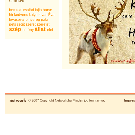
Címkék
bemutat
család
fajta
horse
hír
kedvenc
kutya
lovas Éva
lovaseva
ló
nyereg
pata
pets
segít
szeret
szeretet
szép
állat
sörény
élet
© 2007 Copyright Network.hu Minden jog fenntartva.
Impre