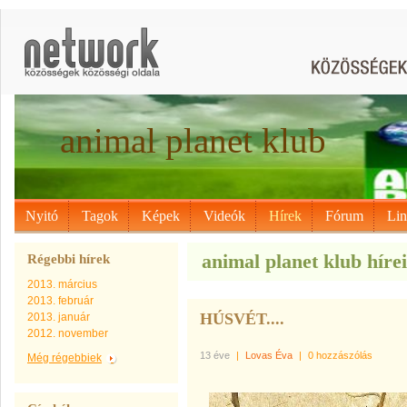
animal planet klub
Nyitó
Tagok
Képek
Videók
Hírek
Fórum
Li
animal planet klub híre
Régebbi hírek
2013. március
2013. február
HÚSVÉT....
2013. január
2012. november
13 éve
|
Lovas Éva
|
0 hozzászólás
Még régebbiek