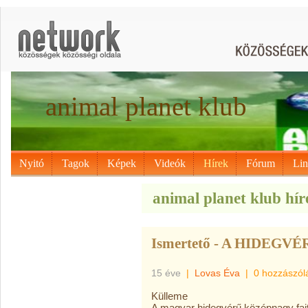
animal planet klub
Nyitó
Tagok
Képek
Videók
Hírek
Fórum
Li
animal planet klub hír
Ismertető - A HIDEGVÉ
15 éve
|
Lovas Éva
|
0 hozzászól
Külleme
A magyar hidegvérű középnagy faj