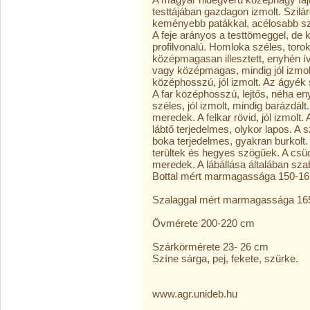
testtájában gazdagon izmolt. Szilá
keményebb patákkal, acélosabb szer
A feje arányos a testtömeggel, de 
profilvonalú. Homloka széles, toro
középmagasan illesztett, enyhén ív
vagy középmagas, mindig jól izmol
középhosszú, jól izmolt. Az ágyék 
A far középhosszú, lejtős, néha eny
széles, jól izmolt, mindig barázdált
meredek. A felkar rövid, jól izmolt
lábtő terjedelmes, olykor lapos. A s
boka terjedelmes, gyakran burkolt
terültek és hegyes szögűek. A csü
meredek. A lábállása általában sza
Bottal mért marmagassága 150-1
Szalaggal mért marmagassága 16
Övmérete 200-220 cm
Szárkörmérete 23- 26 cm
Színe sárga, pej, fekete, szürke.
www.agr.unideb.hu