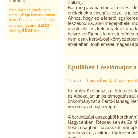
Címkék
Bár még javában tart az etetési id
bemutat
cica
család
fajta
énekelnek a cinegék, ezzel is jelez
horse
hír
iga
kedvenc
kutya
Ahhoz, hogy ez a lehető legsiker
lovas Éva
lovaseva
ló
pata
fészekodúra, ahol megépíthetik mo
szép
pets
segít
szeret
megfelelő fészkelőhelyek száma kor
állat
sörény
élet
helyre kerüljenek ki mesterséges 
nem csak kertvárosi környezetben
ablakában, több emelet magasságba
Épülőben Lászlómajor a 
15 éve
|
Lovas Éva
|
0 hozzászól
Komplex ökoturisztikai fejlesztés f
az Alpokalján uniós támogatással, a 
önkormányzat a Fertő-Hanság Nem
vezetésével hajtja végre.
A beruházási összegből kerékpárú
Nagycenken, Répcevisen és Zsirán
hosszúságban. Tavasszal már új k
kerekezőket, akiknek tájékozódását 
segítik.