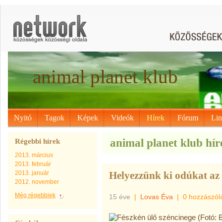
animal planet klub
Nyitó
Tagok
Képek
Videók
Hírek
Fórum
Li
animal planet klub híre
Régebbi hírek
2013. március
2013. február
2013. január
Helyezzünk ki odúkat a
2012. november
Még régebbiek
15 éve
|
Lovas Éva
|
0 hozzászól