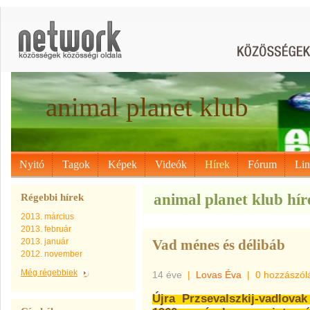
animal planet klub
Nyitó
Tagok
Képek
Videók
Hírek
Fórum
Li
animal planet klub hír
Régebbi hírek
2013. március
2013. február
2013. január
Vad ménes és délibáb
2012. november
Még régebbiek
14 éve
|
Lovas Éva
|
0 hozzászól
Újra Przsevalszkij-vadlova