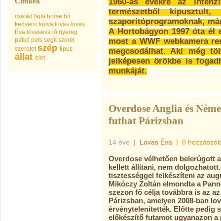
Címkék
1960-as évekre az intenz
természetből kipusztult,
család
fajta
horse
hír
szaporítóprogramoknak, már
kedvenc
kutya
lovas
lovas
A Hortobágyon 1997 óta él e
Éva
lovaseva
ló
nyereg
patkó
pets
segít
szeret
most a WWF webkamera ren
szép
szeretet
tipus
megcsodálhat. Aki még töb
állat
élet
jelképesen örökbe is foga
munkáját.
Overdose Anglia és Német
futhat Párizsban
14 éve
|
Lovas Éva
|
0 hozzászól
Overdose vélhetően belerúgott az 
kellett állítani, nem dolgozhatott
tisztességgel felkészíteni az au
Mikóczy Zoltán elmondta a Pann
szezon fő célja továbbra is az az
Párizsban, amelyen 2008-ban lova
érvénytelenítették. Előtte pedig 
előkészítő futamot ugyanazon a p