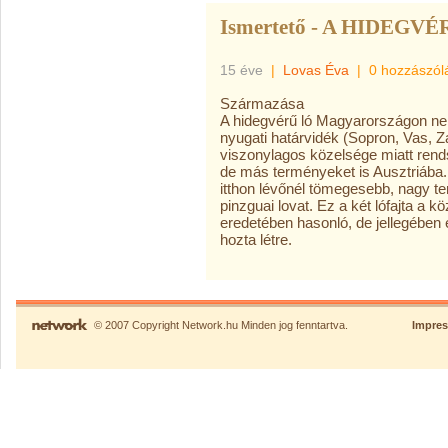
Ismertető - A HIDEGVÉ
15 éve
|
Lovas Éva
|
0 hozzászól
Származása
A hidegvérű ló Magyarországon ne
nyugati határvidék (Sopron, Vas,
viszonylagos közelsége miatt rends
de más terményeket is Ausztriába.
itthon lévőnél tömegesebb, nagy t
pinzguai lovat. Ez a két lófajta a 
eredetében hasonló, de jellegében el
hozta létre.
© 2007 Copyright Network.hu Minden jog fenntartva.
Impre