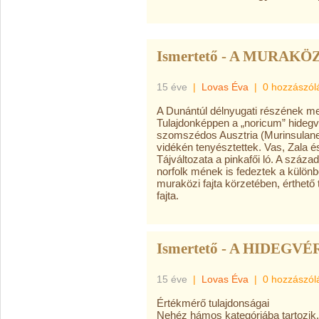
Ismertető - A MURAKÖ
15 éve
|
Lovas Éva
|
0 hozzászól
A Dunántúl délnyugati részének meg
Tulajdonképpen a „noricum” hidegvé
szomszédos Ausztria (Murinsulane
vidékén tenyésztettek. Vas, Zala és
Tájváltozata a pinkafői ló. A száza
norfolk mének is fedeztek a külö
muraközi fajta körzetében, érthető
fajta.
Ismertető - A HIDEGVÉ
15 éve
|
Lovas Éva
|
0 hozzászól
Értékmérő tulajdonságai
Nehéz hámos kategóriába tartozik. 