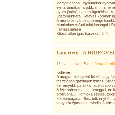
igénytelenebb, ugyanakkor gyorsa
élettartamában is jobb, mint a nem
gyors járású, hanem ügetésben is,
ügetőmunkára. Kétéves korában ig
A muraközi változat tömege kisebb
Munkahasználati tulajdonságai kif
Felhasználása
Kifejezetten igás hasznosítású.
Ismertető - A HIDEGVÉ
15 éve
|
Lovas Éva
|
0 hozzászól
Külleme
A magyar hidegvérű középnagy faj
testtájában gazdagon izmolt. Szilá
keményebb patákkal, acélosabb szer
A feje arányos a testtömeggel, de 
profilvonalú. Homloka széles, toro
középmagasan illesztett, enyhén ív
vagy középmagas, mindig jól izmol