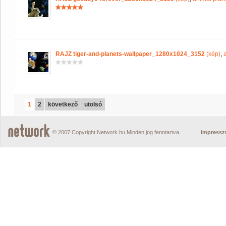
RAJZ tiger-and-planets-wallpaper_1280x1024_3152
(kép)
,
1
2
következő
utolsó
© 2007 Copyright Network.hu Minden jog fenntartva.
Impress