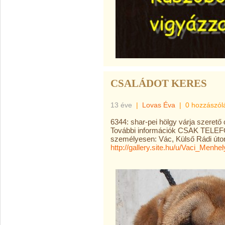
CSALÁDOT KERES
13 éve
|
Lovas Éva
|
0 hozzászól
6344: shar-pei hölgy várja szerető 
További információk CSAK TELEF
személyesen: Vác, Külső Rádi úton
http://gallery.site.hu/u/
Vaci_Menhely