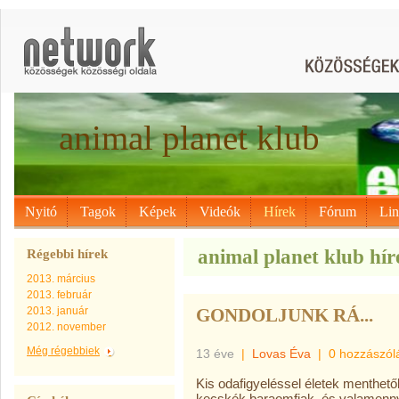
animal planet klub
Nyitó
Tagok
Képek
Videók
Hírek
Fórum
Li
animal planet klub hír
Régebbi hírek
2013. március
2013. február
2013. január
GONDOLJUNK RÁ...
2012. november
Még régebbiek
13 éve
|
Lovas Éva
|
0 hozzászól
Kis odafigyeléssel életek menthetők
kecskék baraomfiak, és valamennyi