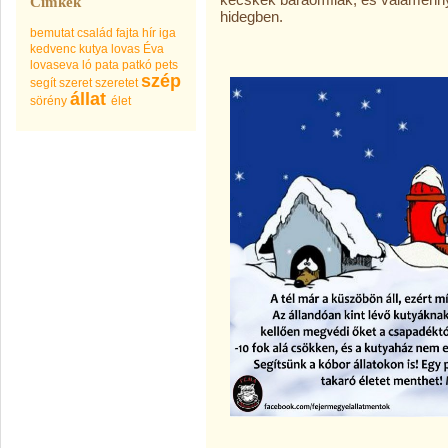
Címkék
hidegben.
bemutat
család
fajta
hír
iga
kedvenc
kutya
lovas Éva
lovaseva
ló
pata
patkó
pets
szép
segít
szeret
szeretet
állat
sörény
élet