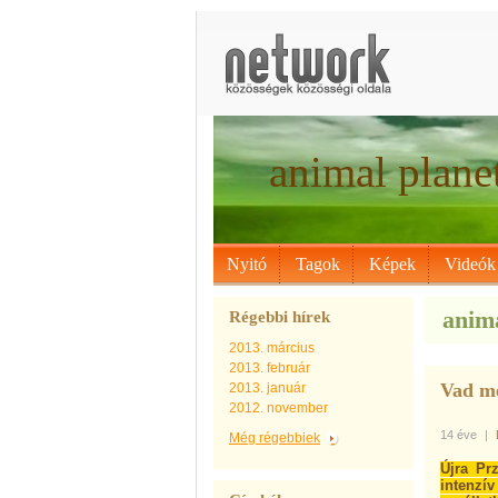
animal plane
Nyitó
Tagok
Képek
Videók
anima
Régebbi hírek
2013. március
2013. február
Vad mé
2013. január
2012. november
14 éve
|
Még régebbiek
Újra Pr
intenzí