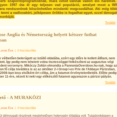
tkerti szaporítóprogramoknak, mára ismét vannak vadon élő háremek.
gyon 1997 óta él egy teljesen vad populáció, amelyet most a W
ra rendszerének köszönhetően mindenki megcsodálhat. Aki még több
 tenni a vadlovakért, jelképesen örökbe is fogadhat egyet, ezzel támoga
unkáját.
Tovább
se Anglia és Németország helyett kétszer futhat
ban
Lovas Éva
|
0 hozzászólás
vélhetően belerúgott az istálló oldalába, ezért egy időre le kellett állítani, nem
ott. Így pedig nem lehetett volna tisztességgel felkészíteni az augusztus végi
deni versenyre. Mikóczy Zoltán elmondta a PannoniaOverdose.hu-nak, hogy az
on fő célja továbbra is az az október 2-i Group I-es Prix de l’Abbaye Párizsban,
008-ban lova elsőként ért célba, ám a futamot érvénytelenítették. Előtte pedig
r 11-ére, nézett ki neki egy előkészítő futamot ugyanazon a párizsi pályán.
Tovább
tető - A MURAKÖZI
Lovas Éva
|
0 hozzászólás
l délnyugati részének meglehetősen heterogén lófajtája volt. Tulajdonképpen a