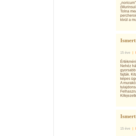
„noricum”
(Murinsul
Tolna meg
perchero
kívül a m
Ismer
15 éve
|
Értékmér
Nehéz hám
gyorsabb 
fajták. K
képes üg
A muraköz
tulajdons
Felhaszn
Kifejezet
Ismer
15 éve
|