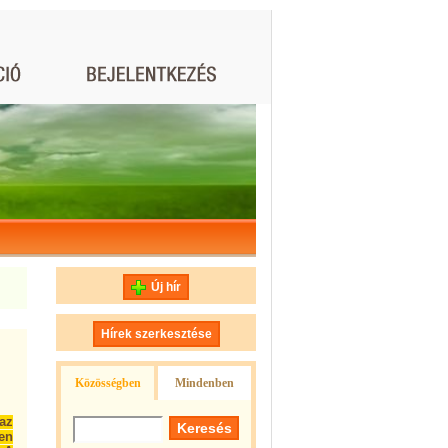
Új hír
Hírek szerkesztése
Közösségben
Mindenben
az
en