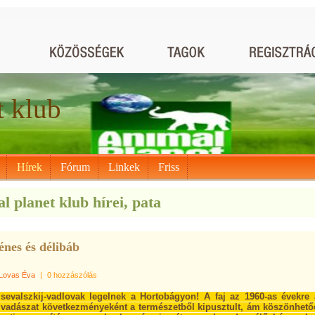
t klub
Hírek
Fórum
Linkek
Friss
l planet klub hírei, pata
nes és délibáb
Lovas Éva
|
0 hozzászólás
zsevalszkij-vadlovak legelnek a Hortobágyon! A faj az 1960-as évekre 
v vadászat következményeként a természetből kipusztult, ám köszönhető