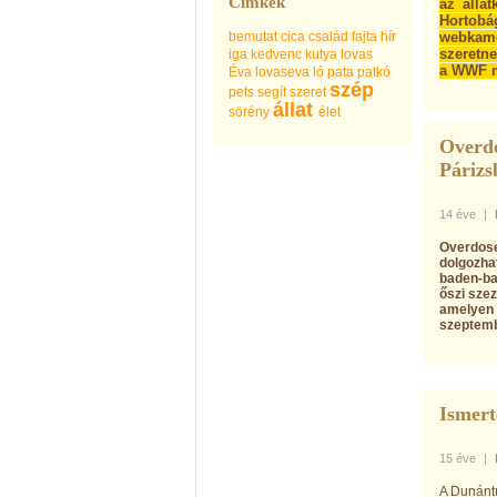
Címkék
az álla
Hortobá
bemutat
cica
család
fajta
hír
webkame
szeretne
iga
kedvenc
kutya
lovas
a WWF m
Éva
lovaseva
ló
pata
patkó
szép
pets
segít
szeret
állat
sörény
élet
Overdo
Párizs
14 éve
|
Overdose 
dolgozhat
baden-ba
őszi szez
amelyen 2
szeptembe
Ismer
15 éve
|
A Dunántú