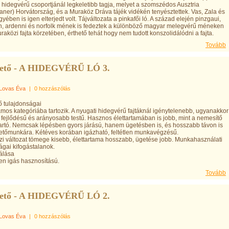
 hidegvérű csoportjánál legkeletibb tagja, melyet a szomszédos Ausztria
aner) Horvátország, és a Muraköz Dráva tájék vidékén tenyésztettek. Vas, Zala és
yében is igen elterjedt volt. Tájváltozata a pinkafői ló. A század elején pinzgaui,
n, ardenni és norfolk mének is fedeztek a különböző magyar melegvérű méneken
uraközi fajta körzetében, érthető tehát hogy nem tudott konszolidálódni a fajta.
Tovább
tető - A HIDEGVÉRŰ LÓ 3.
Lovas Éva
|
0 hozzászólás
ő tulajdonságai
os kategóriába tartozik. A nyugati hidegvérű fajtáknál igénytelenebb, ugyanakkor
fejlődésű és arányosabb testű. Hasznos élettartamában is jobb, mint a nemesítő
itartó. Nemcsak lépésben gyors járású, hanem ügetésben is, és hosszabb távon is
etőmunkára. Kétéves korában igázható, feltétlen munkavégzésű.
i változat tömege kisebb, élettartama hosszabb, ügetése jobb. Munkahasználati
ágai kifogástalanok.
álása
ten igás hasznosítású.
Tovább
tető - A HIDEGVÉRŰ LÓ 2.
Lovas Éva
|
0 hozzászólás