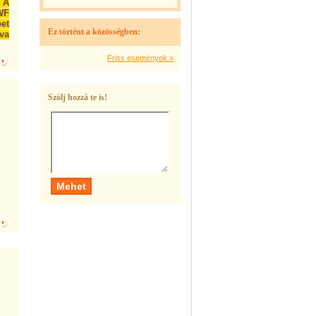
 A
WF
et
Ez történt a közösségben:
tva
Friss események »
Szólj hozzá te is!