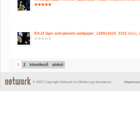
RAJZ tiger-and-planets-wallpaper_1280x1024_3152
(kép)
,
1
2
következő
utolsó
© 2007 Copyright Network.hu Minden jog fenntartva.
Impress