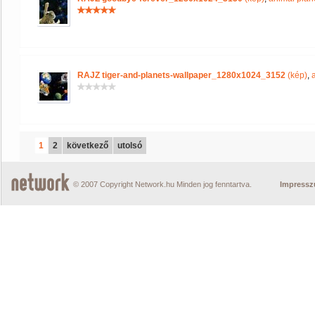
RAJZ tiger-and-planets-wallpaper_1280x1024_3152
(kép)
,
1
2
következő
utolsó
© 2007 Copyright Network.hu Minden jog fenntartva.
Impress