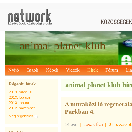
animal planet klub
Nyitó
Tagok
Képek
Videók
Hírek
Fórum
Li
animal planet klub híre
Régebbi hírek
2013. március
2013. február
2013. január
A muraközi ló regenerálá
2012. november
Parkban 4.
Még régebbiek
14 éve
|
Lovas Éva
|
0 hozzászól