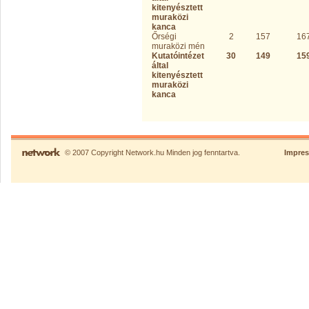
kitenyésztett
muraközi
kanca
Őrségi
2
157
16
muraközi mén
Kutatóintézet
30
149
15
által
kitenyésztett
muraközi
kanca
© 2007 Copyright Network.hu Minden jog fenntartva.
Impre