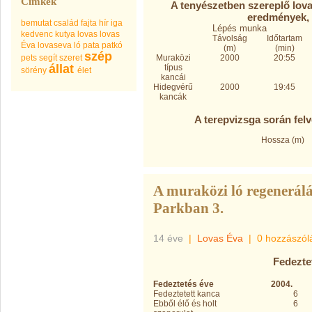
Címkék
A tenyészetben szereplő lovak
eredmények, 
bemutat
család
fajta
hír
iga
Lépés munka
kedvenc
kutya
lovas
lovas
Távolság
Időtartam
Éva
lovaseva
ló
pata
patkó
(m)
(min)
szép
pets
segít
szeret
Muraközi
2000
20:55
állat
típus
sörény
élet
kancái
Hidegvérű
2000
19:45
kancák
A terepvizsga során felv
Hossza (m)
A muraközi ló regenerálá
Parkban 3.
14 éve
|
Lovas Éva
|
0 hozzászól
Fedezte
Fedeztetés éve
2004.
Fedeztetett kanca
6
Ebből élő és holt
6