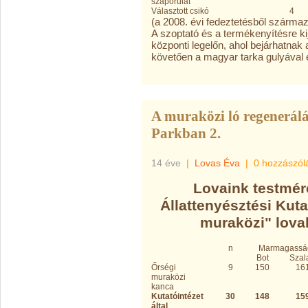
szaporulat
Választott csikó
4
(a 2008. évi fedeztetésből szárma
A szoptató és a termékenyítésre kij
központi legelőn, ahol bejárhatnak 
követően a magyar tarka gulyával é
A muraközi ló regenerálá
Parkban 2.
14 éve
|
Lovas Éva
|
0 hozzászól
Lovaink testmér
Állattenyésztési Kutat
muraközi" lovak
n
Marmagassá
Bot
Szal
Őrségi
9
150
16
muraközi
kanca
Kutatóintézet
30
148
15
által