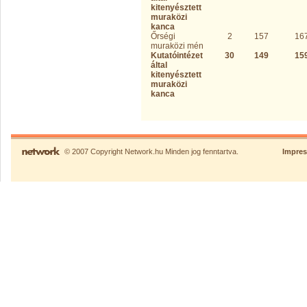
kitenyésztett
muraközi
kanca
Őrségi
2
157
16
muraközi mén
Kutatóintézet
30
149
15
által
kitenyésztett
muraközi
kanca
© 2007 Copyright Network.hu Minden jog fenntartva.
Impre