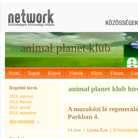
animal planet klub
Nyitó
Tagok
Képek
Videók
Hírek
Fórum
Li
animal planet klub híre
Régebbi hírek
2013. március
2013. február
2013. január
A muraközi ló regenerálá
2012. november
Parkban 4.
Még régebbiek
14 éve
|
Lovas Éva
|
0 hozzászól