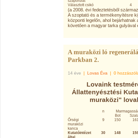
szaporulat
Választott csikó
4
(a 2008. évi fedeztetésből szárma
A szoptató és a termékenyítésre kij
központi legelőn, ahol bejárhatnak 
követően a magyar tarka gulyával é
A muraközi ló regenerálá
Parkban 2.
14 éve
|
Lovas Éva
|
0 hozzászól
Lovaink testmér
Állattenyésztési Kutat
muraközi" lovak
n
Marmagassá
Bot
Szal
Őrségi
9
150
16
muraközi
kanca
Kutatóintézet
30
148
15
által