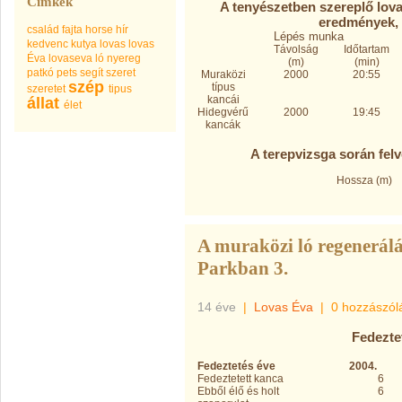
Címkék
A tenyészetben szereplő lovak
eredmények, 
család
fajta
horse
hír
Lépés munka
kedvenc
kutya
lovas
lovas
Távolság
Időtartam
Éva
lovaseva
ló
nyereg
(m)
(min)
patkó
pets
segít
szeret
Muraközi
2000
20:55
szép
típus
szeretet
tipus
kancái
állat
élet
Hidegvérű
2000
19:45
kancák
A terepvizsga során felv
Hossza (m)
A muraközi ló regenerálá
Parkban 3.
14 éve
|
Lovas Éva
|
0 hozzászól
Fedezte
Fedeztetés éve
2004.
Fedeztetett kanca
6
Ebből élő és holt
6