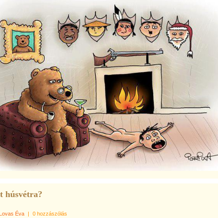
t húsvétra?
Lovas Éva
|
0 hozzászólás