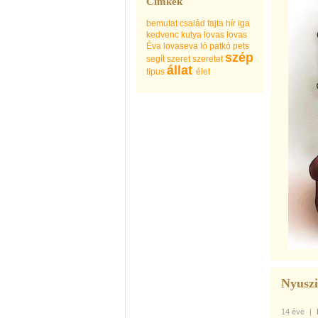
Címkék
bemutat
család
fajta
hír
iga
kedvenc
kutya
lovas
lovas
Éva
lovaseva
ló
patkó
pets
szép
segít
szeret
szeretet
állat
tipus
élet
Nyuszi
14 éve
|