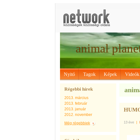
animal plane
Nyitó
Tagok
Képek
Videók
anima
Régebbi hírek
2013. március
2013. február
HUM
2013. január
2012. november
13 éve
|
Még régebbiek