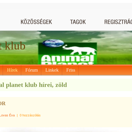
t klub
Hírek
Fórum
Linkek
Friss
l planet klub hírei, zöld
OR
Lovas Éva
|
0 hozzászólás