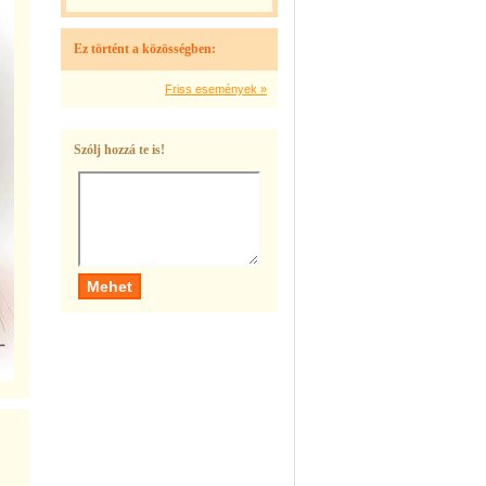
Ez történt a közösségben:
Friss események »
Szólj hozzá te is!