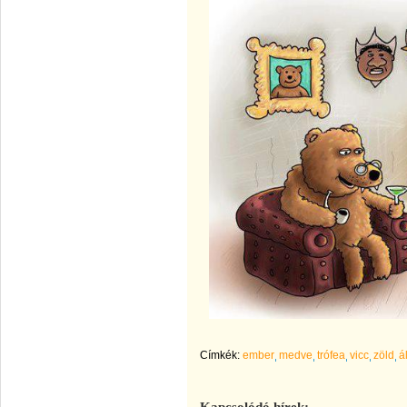
Címkék:
ember
medve
trófea
vicc
zöld
á