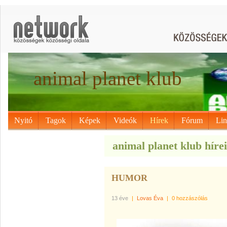
animal planet klub
Nyitó
Tagok
Képek
Videók
Hírek
Fórum
Li
animal planet klub hírei
HUMOR
13 éve
|
Lovas Éva
|
0 hozzászólás