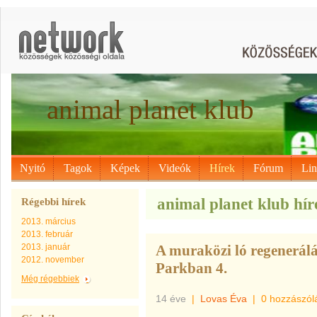
animal planet klub
Nyitó
Tagok
Képek
Videók
Hírek
Fórum
Li
animal planet klub híre
Régebbi hírek
2013. március
2013. február
2013. január
A muraközi ló regenerálá
2012. november
Parkban 4.
Még régebbiek
14 éve
|
Lovas Éva
|
0 hozzászól