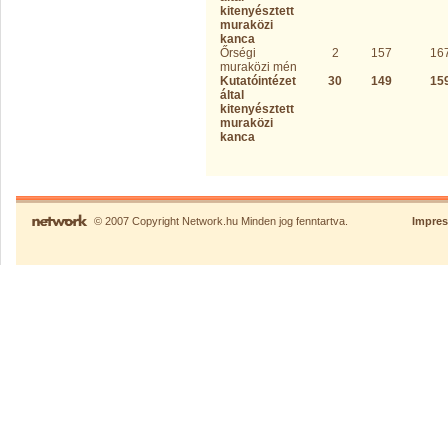
kitenyésztett
muraközi
kanca
Őrségi
2
157
16
muraközi mén
Kutatóintézet
30
149
15
által
kitenyésztett
muraközi
kanca
© 2007 Copyright Network.hu Minden jog fenntartva.
Impre