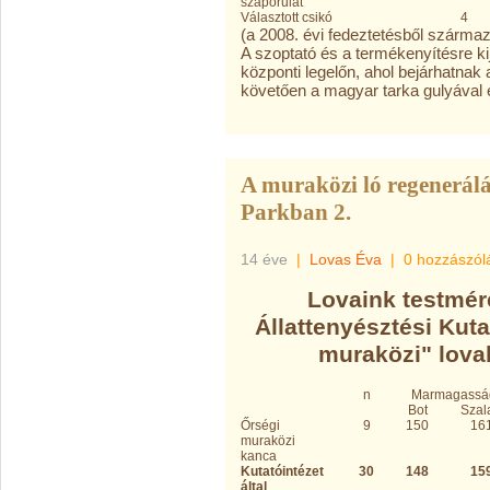
szaporulat
Választott csikó
4
(a 2008. évi fedeztetésből szárma
A szoptató és a termékenyítésre kij
központi legelőn, ahol bejárhatnak 
követően a magyar tarka gulyával é
A muraközi ló regenerálá
Parkban 2.
14 éve
|
Lovas Éva
|
0 hozzászól
Lovaink testmér
Állattenyésztési Kutat
muraközi" lovak
n
Marmagassá
Bot
Szal
Őrségi
9
150
16
muraközi
kanca
Kutatóintézet
30
148
15
által