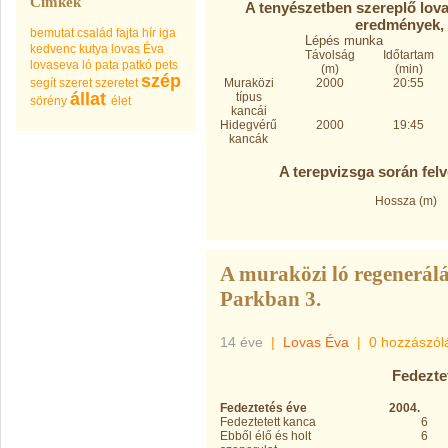
Címkék
A tenyészetben szereplő lovak
eredmények, 
bemutat
család
fajta
hír
iga
Lépés munka
kedvenc
kutya
lovas Éva
Távolság
Időtartam
lovaseva
ló
pata
patkó
pets
(m)
(min)
szép
segít
szeret
szeretet
Muraközi
2000
20:55
állat
típus
sörény
élet
kancái
Hidegvérű
2000
19:45
kancák
A terepvizsga során felv
Hossza (m)
A muraközi ló regenerálá
Parkban 3.
14 éve
|
Lovas Éva
|
0 hozzászól
Fedezte
Fedeztetés éve
2004.
Fedeztetett kanca
6
Ebből élő és holt
6