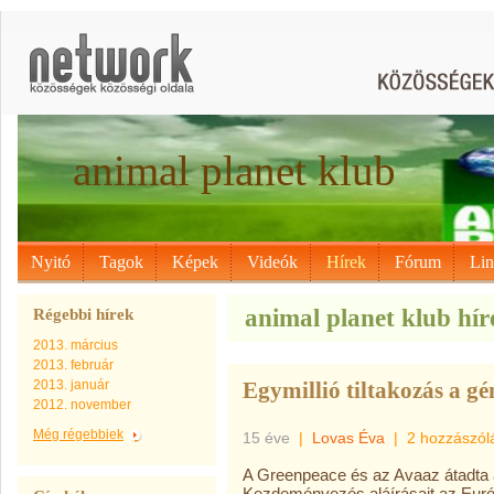
animal planet klub
Nyitó
Tagok
Képek
Videók
Hírek
Fórum
Li
animal planet klub híre
Régebbi hírek
2013. március
2013. február
2013. január
Egymillió tiltakozás a g
2012. november
Még régebbiek
15 éve
|
Lovas Éva
|
2 hozzászól
A Greenpeace és az Avaaz átadta a
Kezdeményezés aláírásait az Európ