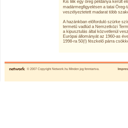
Kis lilik egy öreg példánya került e
madármegfigyelésen a tatai Öreg-ta
veszélyeztetett madarat több szake
A hazánkban előforduló szürke szí
termetű vadlúd a Nemzetközi Termé
a kipusztulás által közvetlenül ves
Európai állományát az 1960-as év
1998-ra 50(!) fészkelő párra csökk
© 2007 Copyright Network.hu Minden jog fenntartva.
Impre