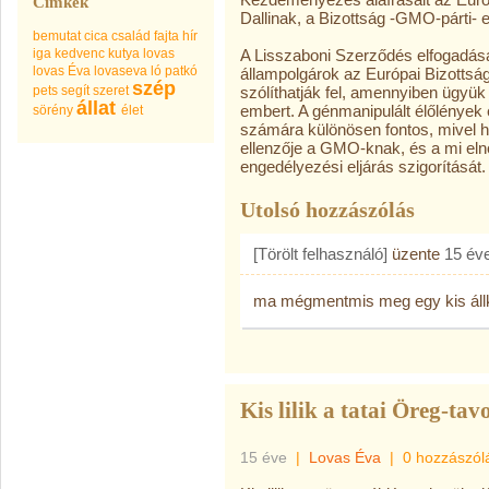
Címkék
Dallinak, a Bizottság -GMO-párti-
bemutat
cica
család
fajta
hír
iga
kedvenc
kutya
lovas
A Lisszaboni Szerződés elfogadás
lovas Éva
lovaseva
ló
patkó
állampolgárok az Európai Bizottsá
szép
pets
segít
szeret
szólíthatják fel, amennyiben ügyük 
állat
embert. A génmanipulált élőlénye
sörény
élet
számára különösen fontos, mivel h
ellenzője a GMO-knak, és a mi elnö
engedélyezési eljárás szigorítását.
Utolsó hozzászólás
[Törölt felhasználó]
üzente
15 év
ma mégmentmis meg egy kis állka
Kis lilik a tatai Öreg-tav
15 éve
|
Lovas Éva
|
0 hozzászól