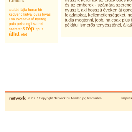
Címkék
és az emberek - számára szerencs
nyuszit, aki hosszú éveken át gondo
család
fajta
horse
hír
kedvenc
kutya
lovas
lovas
feladatokat, kellemetlenségeket, 
Éva
lovaseva
ló
nyereg
tudja megtenni, jobb, ha csak plüs
pata
pets
segít
szeret
például ismerős tenyésztőnél, álla
szép
szeretet
tipus
állat
élet
© 2007 Copyright Network.hu Minden jog fenntartva.
Impre