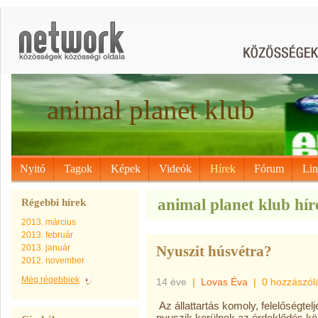
animal planet klub
Nyitó
Tagok
Képek
Videók
Hírek
Fórum
Li
animal planet klub híre
Régebbi hírek
2013. március
2013. február
2013. január
Nyuszit húsvétra?
2012. november
Még régebbiek
14 éve
|
Lovas Éva
|
0 hozzászól
Az állattartás komoly, felelőségte
nyuszik kerülnek az érdeklődés kö