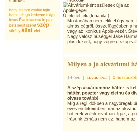
Címkék
bemutat
cica
család
fajta
horse
hír
iga
kedvenc
kutya
Új élettel teli.
(Inhabitat)
lovas Éva
lovaseva
ló
pata
Mostanában nem telik el úgy nap, 
szép
pets
segít
szeret
almás cégről, összefüggésben a ha
állat
vagy az ikonikus Apple-vezér, Stev
sörény
élet
Nagy valószínűséggel Jake Harmsn
pluszlökést, hogy végre ország-vi
Milyen a jó akváriumi há
14 éve
|
Lovas Éva
|
0 hozzászól
A szép akváriumhoz háttér is kel
háttér, poszter vagy élethű és d
olvass tovább!
Míg a régi időkben a nagyöregek ún
éves emlékeimben már az akvárium 
hátterek voltak divatban. Igaz, a
írásunk témája nem ez, hanem az e