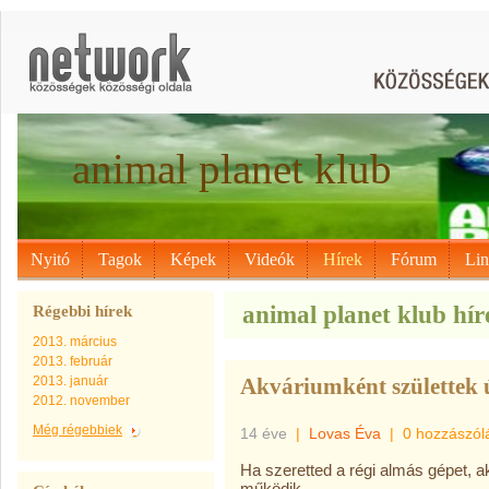
animal planet klub
Nyitó
Tagok
Képek
Videók
Hírek
Fórum
Li
animal planet klub híre
Régebbi hírek
2013. március
2013. február
2013. január
Akváriumként születtek ú
2012. november
Még régebbiek
14 éve
|
Lovas Éva
|
0 hozzászól
Ha szeretted a régi almás gépet, 
működik.