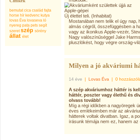
Címkék
bemutat
cica
család
fajta
horse
hír
kedvenc
kutya
Új élettel teli.
(Inhabitat)
lovas Éva
lovaseva
ló
Mostanában nem telik el úgy nap, 
nyereg
pata
pets
segít
almás cégről, összefüggésben a ha
szép
szeret
sörény
vagy az ikonikus Apple-vezér, Stev
állat
élet
Nagy valószínűséggel Jake Harmsn
pluszlökést, hogy végre ország-vi
Milyen a jó akváriumi há
14 éve
|
Lovas Éva
|
0 hozzászól
A szép akváriumhoz háttér is kel
háttér, poszter vagy élethű és d
olvass tovább!
Míg a régi időkben a nagyöregek ún
éves emlékeimben már az akvárium 
hátterek voltak divatban. Igaz, a
írásunk témája nem ez, hanem az e