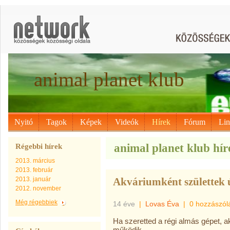
animal planet klub
Nyitó
Tagok
Képek
Videók
Hírek
Fórum
Li
animal planet klub hír
Régebbi hírek
2013. március
2013. február
2013. január
Akváriumként születtek ú
2012. november
Még régebbiek
14 éve
|
Lovas Éva
|
0 hozzászól
Ha szeretted a régi almás gépet, 
működik.