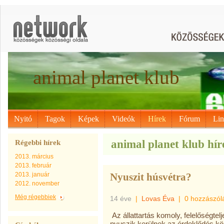
animal planet klub
Nyitó
Tagok
Képek
Videók
Hírek
Fórum
Li
animal planet klub híre
Régebbi hírek
2013. március
2013. február
2013. január
Nyuszit húsvétra?
2012. november
Még régebbiek
14 éve
|
Lovas Éva
|
0 hozzászól
Az állattartás komoly, felelőségte
nyuszik kerülnek az érdeklődés kö