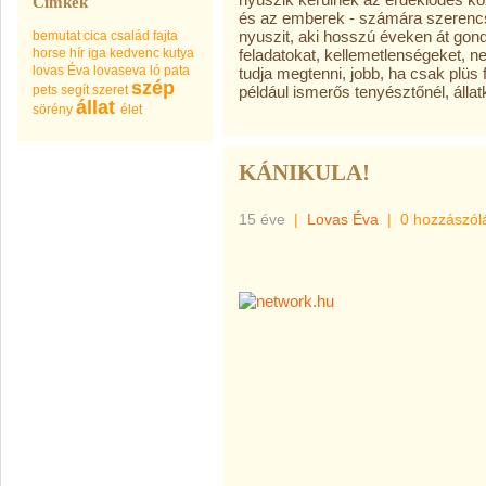
Címkék
és az emberek - számára szerencs
nyuszit, aki hosszú éveken át gondo
bemutat
cica
család
fajta
horse
hír
iga
kedvenc
kutya
feladatokat, kellemetlenségeket, 
lovas Éva
lovaseva
ló
pata
tudja megtenni, jobb, ha csak plüs
szép
pets
segít
szeret
például ismerős tenyésztőnél, álla
állat
sörény
élet
KÁNIKULA!
15 éve
|
Lovas Éva
|
0 hozzászól