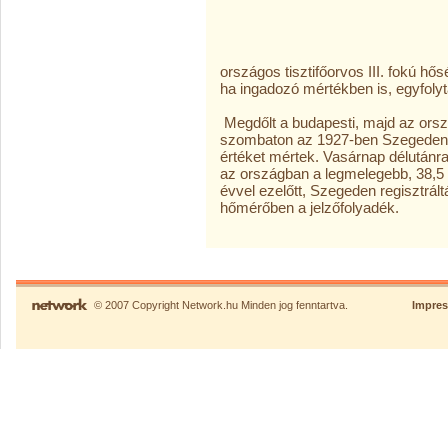
országos tisztifőorvos III. fokú hősé
ha ingadozó mértékben is, egyfolyt
Megdőlt a budapesti, majd az orsz
szombaton az 1927-ben Szegeden 
értéket mértek. Vasárnap délutánra
az országban a legmelegebb, 38,5 f
évvel ezelőtt, Szegeden regisztrált
hőmérőben a jelzőfolyadék.
© 2007 Copyright Network.hu Minden jog fenntartva.
Impre