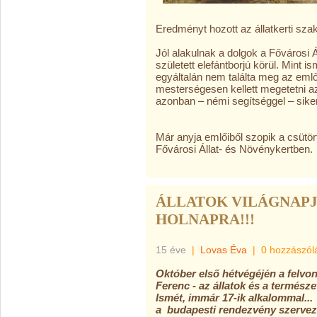
Eredményt hozott az állatkerti sz
Jól alakulnak a dolgok a Fővárosi 
született elefántborjú körül. Mint 
egyáltalán nem találta meg az em
mesterségesen kellett megetetni az 
azonban – némi segítséggel – sike
Már anyja emlőiből szopik a csütört
Fővárosi Állat- és Növénykertben.
ÁLLATOK VILÁGNAPJ
HOLNAPRA!!!
15 éve
|
Lovas Éva
|
0 hozzászól
Október első hétvégéjén a felvo
Ferenc - az állatok és a termész
Ismét, immár 17-ik alkalommal...
a budapesti rendezvény szervez