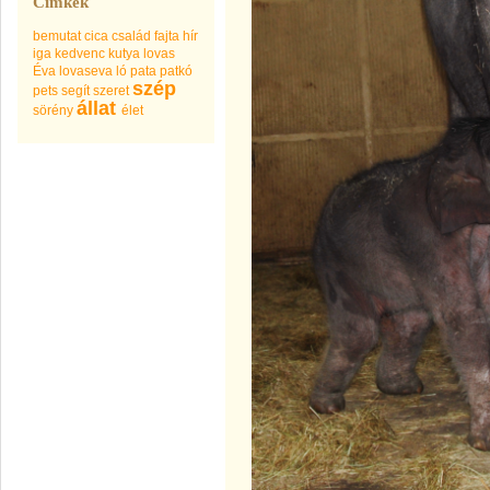
Címkék
bemutat
cica
család
fajta
hír
iga
kedvenc
kutya
lovas
Éva
lovaseva
ló
pata
patkó
szép
pets
segít
szeret
állat
sörény
élet