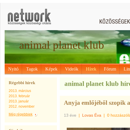
animal planet klub
Nyitó
Tagok
Képek
Videók
Hírek
Fórum
Li
animal planet klub híre
Régebbi hírek
2013. március
2013. február
2013. január
Anyja emlőjéből szopik a
2012. november
Még régebbiek
13 éve
|
Lovas Éva
|
0 hozzászól