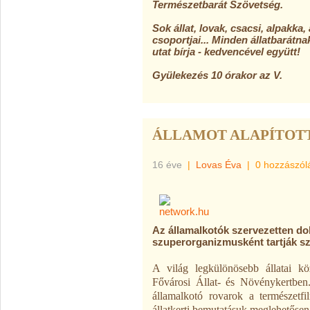
Természetbarát Szövetség.
Sok állat, lovak, csacsi, alpakka,
csoportjai... Minden állatbarátna
utat bírja - kedvencével együtt!
Gyülekezés 10 órakor az V.
ÁLLAMOT ALAPÍTOTT
16 éve
|
Lovas Éva
|
0 hozzászól
Az államalkotók szervezetten do
szuperorganizmusként tartják s
A világ legkülönösebb állatai kö
Fővárosi Állat- és Növénykertben
államalkotó rovarok a természetfi
állatkerti bemutatásuk meglehetősen