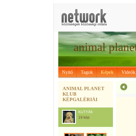
animal plane
Nyitó
Tagok
Képek
Videók
ANIMAL PLANET
KLUB
KÉPGALÉRIÁI
KUTYÁK
19 kép