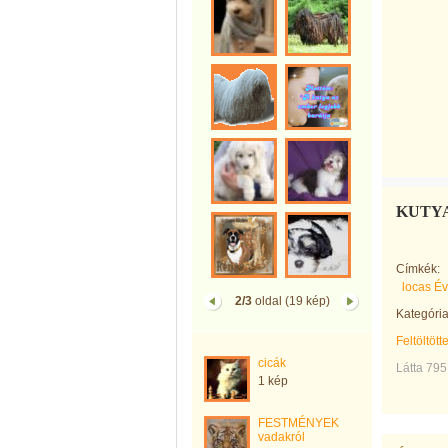
KUTYA 
Címkék:
locas É
2/3
oldal (19 kép)
Kategória
Feltöltött
cicák
Látta 795
1 kép
FESTMÉNYEK
vadakról