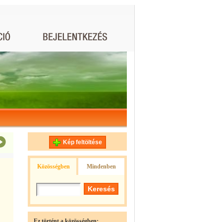
Kép feltöltése
Közösségben
Mindenben
Ez történt a közösségben: