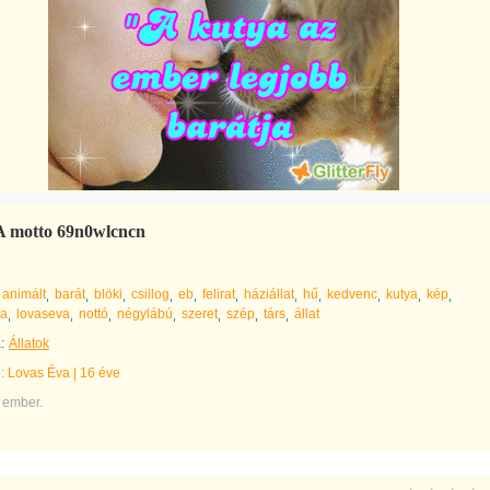
motto 69n0wlcncn
animált
barát
blöki
csillog
eb
felirat
háziállat
hű
kedvenc
kutya
kép
va
lovaseva
nottó
négylábú
szeret
szép
társ
állat
:
Állatok
e:
Lovas Éva
|
16 éve
 ember.