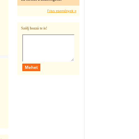
Friss események »
Szólj hozzá te is!