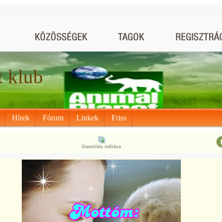
t klub
Hírek
Fórum
Linkek
Friss
Diavetítés indítása