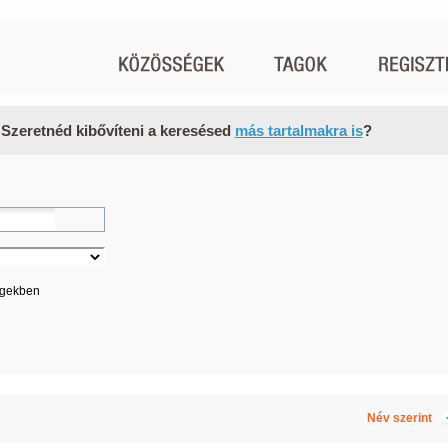
 Szeretnéd kibővíteni a keresésed
más tartalmakra is
?
égekben
Név szerint