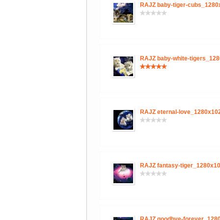
RAJZ baby-tiger-cubs_128
RAJZ baby-white-tigers_12
RAJZ eternal-love_1280x10
RAJZ fantasy-tiger_1280x1
RAJZ goodbye-forever_128