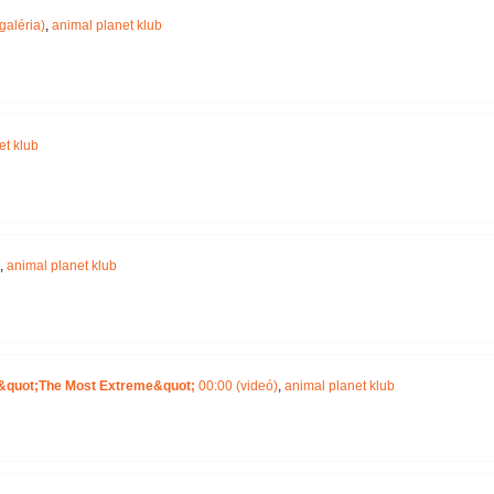
galéria)
,
animal planet klub
et klub
,
animal planet klub
 &quot;The Most Extreme&quot;
00:00 (videó)
,
animal planet klub