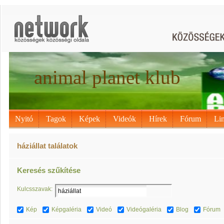
animal planet klub
Nyitó
Tagok
Képek
Videók
Hírek
Fórum
Li
háziállat találatok
Keresés szűkítése
Kulcsszavak:
Kép
Képgaléria
Videó
Videógaléria
Blog
Fórum