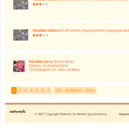
Háziállat háboru
00:28 (videó)
,
Nagymamik és nagypapik tal
Háziállat börze
(fórum téma)
Növény- és kisállat börze
124 bejegyzés
,
41 videó
,
18 téma
1
2
3
4
5
6
7
...
325
következő
utolsó
© 2007 Copyright Network.hu Minden jog fenntartva.
Impre