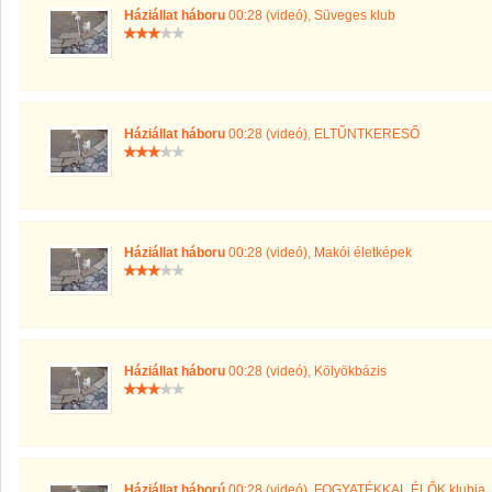
Háziállat háboru
00:28 (videó)
,
Süveges klub
Háziállat háboru
00:28 (videó)
,
ELTŰNTKERESŐ
Háziállat háboru
00:28 (videó)
,
Makói életképek
Háziállat háboru
00:28 (videó)
,
Kölyökbázis
Háziállat háború
00:28 (videó)
,
FOGYATÉKKAL ÉLŐK klubja