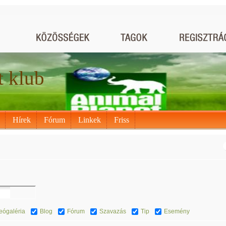
t klub
Hírek
Fórum
Linkek
Friss
eógaléria
Blog
Fórum
Szavazás
Tip
Esemény