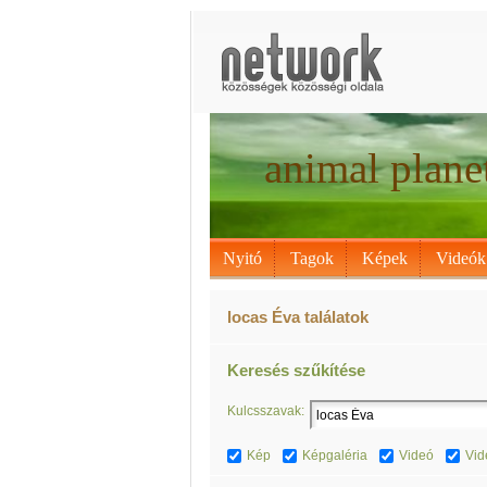
animal plane
Nyitó
Tagok
Képek
Videók
locas Éva találatok
Keresés szűkítése
Kulcsszavak:
Kép
Képgaléria
Videó
Vid