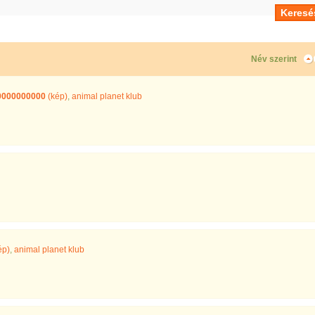
Név szerint
0000000000
(kép)
,
animal planet klub
ép)
,
animal planet klub