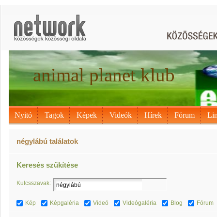
animal planet klub
Nyitó
Tagok
Képek
Videók
Hírek
Fórum
Li
négylábú találatok
Keresés szűkítése
Kulcsszavak:
Kép
Képgaléria
Videó
Videógaléria
Blog
Fórum