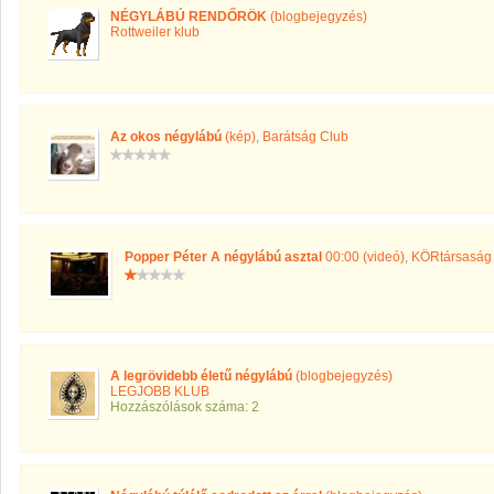
NÉGYLÁBÚ RENDŐRÖK
(blogbejegyzés)
Rottweiler klub
Az okos négylábú
(kép)
,
Barátság Club
Popper Péter A négylábú asztal
00:00 (videó)
,
KÖRtársaság
A legrövidebb életű négylábú
(blogbejegyzés)
LEGJOBB KLUB
Hozzászólások száma: 2