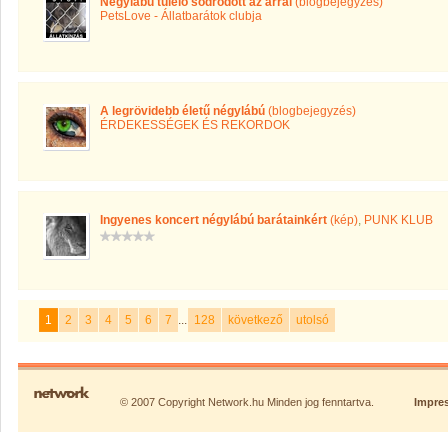
Négylábú túlélő sodrodott az árral
(blogbejegyzés)
PetsLove - Állatbarátok clubja
A legrövidebb életű négylábú
(blogbejegyzés)
ÉRDEKESSÉGEK ÉS REKORDOK
Ingyenes koncert négylábú barátainkért
(kép)
,
PUNK KLUB
1
2
3
4
5
6
7
...
128
következő
utolsó
© 2007 Copyright Network.hu Minden jog fenntartva.
Impre