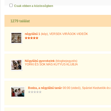
Csak ebben a közösségben
1279 találat
négylábú 1
(kép)
,
VERSEK-VIRÁGOK-VIDEÓK
Négylábú gyerekeink
(blogbejegyzés)
YORKI ÉS SOK MÁS KUTYUS KLUBJA
Bodza, a négylábú tanár
00:00 (videó)
,
Spániel Kedvelök és