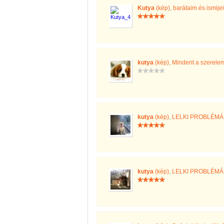
Kutya
(kép)
,
barátaim és ismije
kutya
(kép)
,
Mindent a szerelemé
kutya
(kép)
,
LELKI PROBLÉM
kutya
(kép)
,
LELKI PROBLÉM