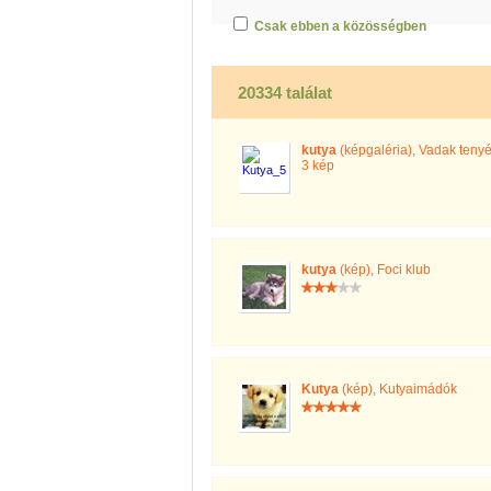
Csak ebben a közösségben
20334 találat
kutya
(képgaléria)
,
Vadak tenyés
3 kép
kutya
(kép)
,
Foci klub
Kutya
(kép)
,
Kutyaimádók