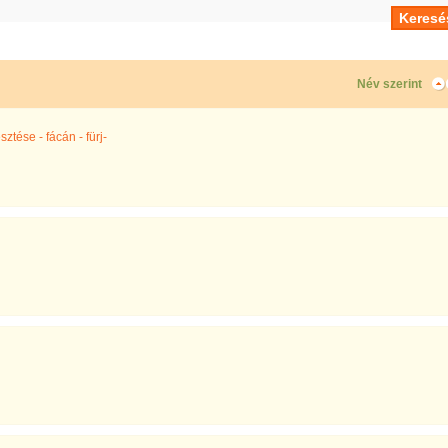
Név szerint
ztése - fácán - fürj-