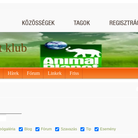
t klub
Hírek
Fórum
Linkek
Friss
eógaléria
Blog
Fórum
Szavazás
Tip
Esemény