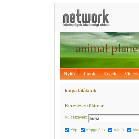
animal plane
Nyitó
Tagok
Képek
Videók
kutya találatok
Keresés szűkítése
Kulcsszavak:
Kép
Képgaléria
Videó
Vid