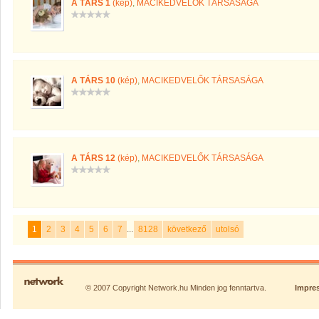
A TÁRS 1
(kép)
,
MACIKEDVELŐK TÁRSASÁGA
A TÁRS 10
(kép)
,
MACIKEDVELŐK TÁRSASÁGA
A TÁRS 12
(kép)
,
MACIKEDVELŐK TÁRSASÁGA
1
2
3
4
5
6
7
...
8128
következő
utolsó
© 2007 Copyright Network.hu Minden jog fenntartva.
Impre