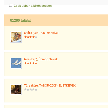
Csak ebben a közösségben
81280 találat
a társ
(kép)
,
A humor hívei
társ
(kép)
,
Ébredő Szívek
Társ
(kép)
,
TÁBOROZÓK- ÉLETKÉPEK