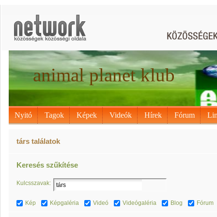
animal planet klub
Nyitó
Tagok
Képek
Videók
Hírek
Fórum
Li
társ találatok
Keresés szűkítése
Kulcsszavak:
Kép
Képgaléria
Videó
Videógaléria
Blog
Fórum