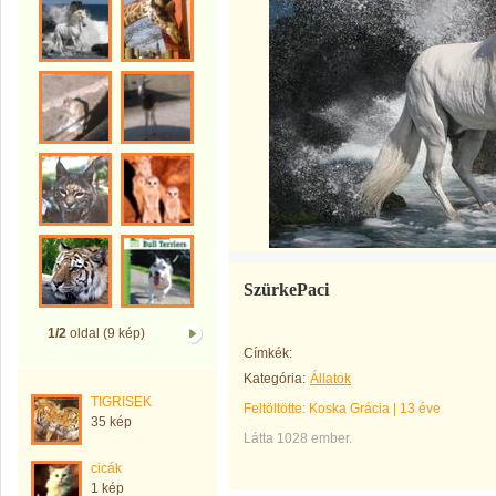
SzürkePaci
1/2
oldal (9 kép)
Címkék:
Kategória:
Állatok
TIGRISEK
Feltöltötte:
Koska Grácia
|
13 éve
35 kép
Látta 1028 ember.
cicák
1 kép