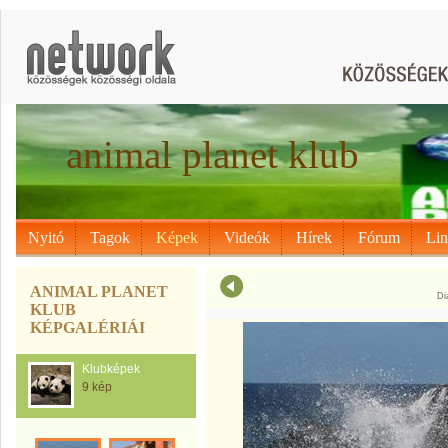
animal planet klub
Nyitó
Tagok
Képek
Videók
Hírek
Fórum
Li
ANIMAL PLANET
Di
KLUB
KÉPGALÉRIÁI
Klubképek
9 kép