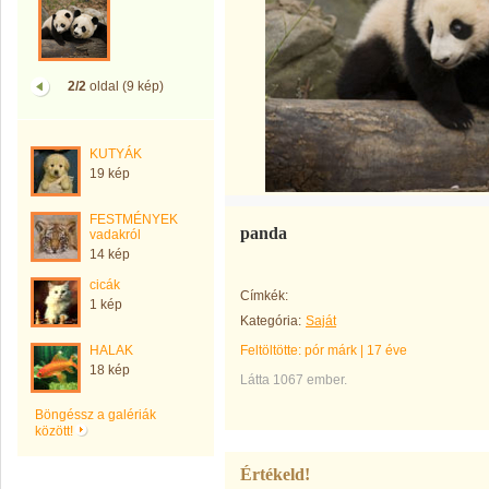
2/2
oldal (9 kép)
KUTYÁK
19 kép
FESTMÉNYEK
panda
vadakról
14 kép
cicák
Címkék:
1 kép
Kategória:
Saját
HALAK
Feltöltötte:
pór márk
|
17 éve
18 kép
Látta 1067 ember.
Böngéssz a galériák
között!
Értékeld!