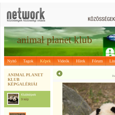
animal planet klub
Nyitó
Tagok
Képek
Videók
Hírek
Fórum
Li
ANIMAL PLANET
Di
KLUB
KÉPGALÉRIÁI
Klubképek
9 kép