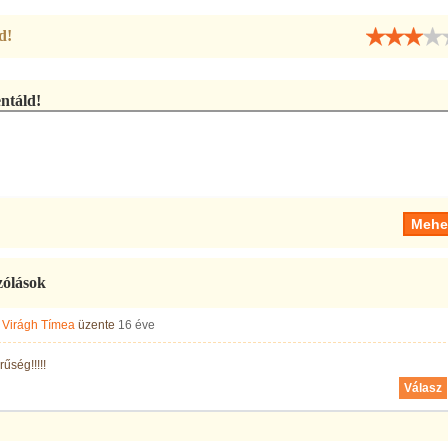
d!
táld!
zólások
é Virágh Tímea
üzente
16 éve
űség!!!!!
Válasz