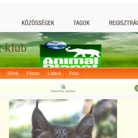
t klub
Hírek
Fórum
Linkek
Friss
Diavetítés indítása