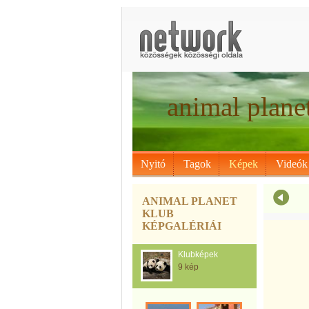
animal plane
Nyitó
Tagok
Képek
Videók
ANIMAL PLANET
KLUB
KÉPGALÉRIÁI
Klubképek
9 kép