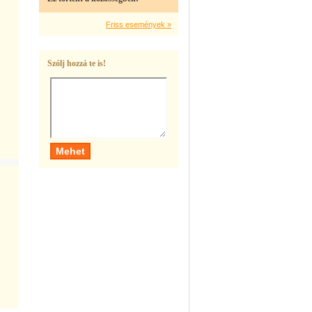
Friss események »
Szólj hozzá te is!