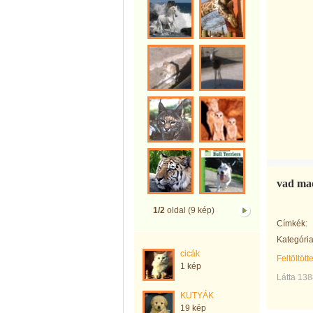
vad ma
1/2
oldal (9 kép)
Címkék:
Kategória
cicák
Feltöltött
1 kép
Látta 138
KUTYÁK
19 kép