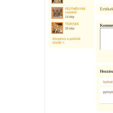
Értékel
FESTMÉNYEK
vadakról
14 kép
TIGRISEK
Kommen
35 kép
Böngéssz a galériák
között!
Hozzás
Nyírin
gyönyör