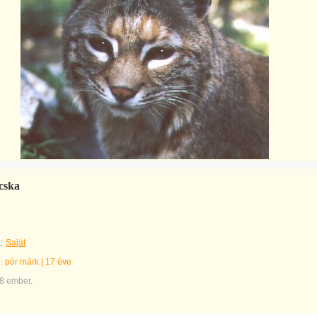
cska
:
Saját
e:
pór márk
|
17 éve
8 ember.