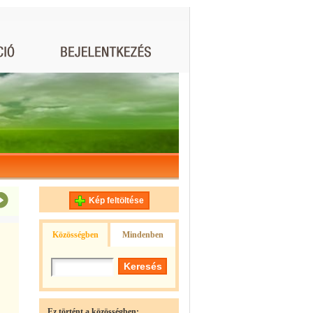
Kép feltöltése
Közösségben
Mindenben
Ez történt a közösségben: