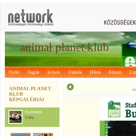
animal planet klub
Nyitó
Tagok
Képek
Videók
Hírek
Fórum
Li
ANIMAL PLANET
Di
KLUB
KÉPGALÉRIÁI
Klubképek
9 kép