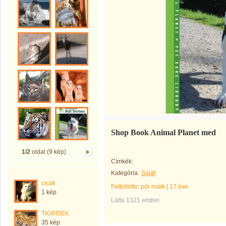
Shop Book Animal Planet med
1/2
oldal (9 kép)
Címkék:
Kategória:
Saját
cicák
Feltöltötte:
pór márk
|
17 éve
1 kép
Látta 1321 ember.
TIGRISEK
35 kép