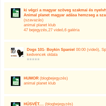
ki végzi a magyar szöveg szakmai és nyelvh
Animal planet magyar adása hemzseg a szak
(szavazás)
animal planet klub
47 bejegyzés
,
27 videó
,
6 galéria
Dogs 101- Boykin Spaniel
00:00 (videó)
,
Sp
kedvencek oldala
HUMOR
(blogbejegyzés)
animal planet klub
HÚSVÉT....
(blogbejegyzés)