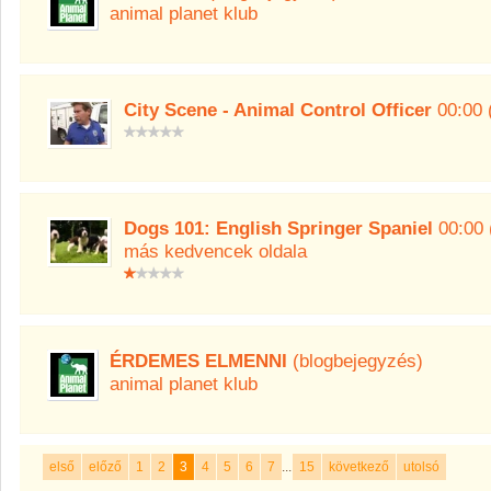
animal planet klub
City Scene - Animal Control Officer
00:00 
Dogs 101: English Springer Spaniel
00:00 
más kedvencek oldala
ÉRDEMES ELMENNI
(blogbejegyzés)
animal planet klub
első
előző
1
2
3
4
5
6
7
...
15
következő
utolsó