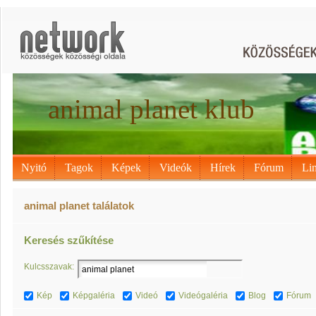
animal planet klub
Nyitó
Tagok
Képek
Videók
Hírek
Fórum
Li
animal planet találatok
Keresés szűkítése
Kulcsszavak:
Kép
Képgaléria
Videó
Videógaléria
Blog
Fórum