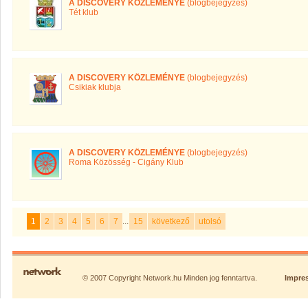
A DISCOVERY KÖZLEMÉNYE
(blogbejegyzés)
Tét klub
A DISCOVERY KÖZLEMÉNYE
(blogbejegyzés)
Csikiak klubja
A DISCOVERY KÖZLEMÉNYE
(blogbejegyzés)
Roma Közösség - Cigány Klub
1
2
3
4
5
6
7
...
15
következő
utolsó
© 2007 Copyright Network.hu Minden jog fenntartva.
Impre