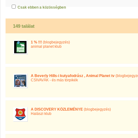
Csak ebben a közösségben
149 találat
1 % !!!
(blogbejegyzés)
animal planet klub
A Beverly Hills-i kutyafodrász , Animal Planet tv
(blogbejegyz
CSIVAVÁK - és más törpikék
A DISCOVERY KÖZLEMÉNYE
(blogbejegyzés)
Halászi klub