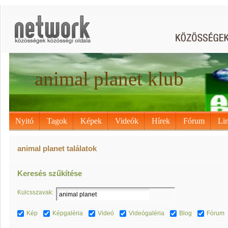
animal planet klub
Nyitó
Tagok
Képek
Videók
Hírek
Fórum
Li
animal planet találatok
Keresés szűkítése
Kulcsszavak:
Kép
Képgaléria
Videó
Videógaléria
Blog
Fórum