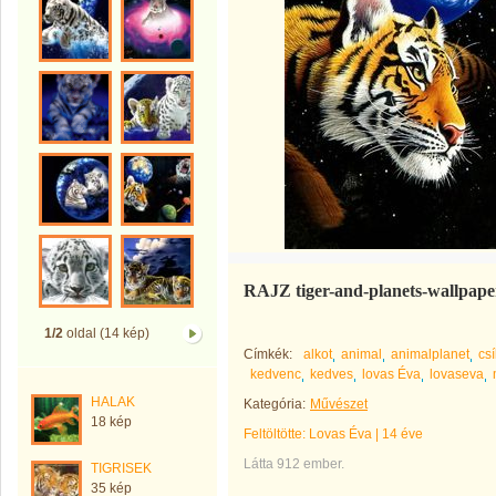
RAJZ tiger-and-planets-wallpap
1/2
oldal (14 kép)
Címkék:
alkot
animal
animalplanet
cs
kedvenc
kedves
lovas Éva
lovaseva
HALAK
Kategória:
Művészet
18 kép
Feltöltötte:
Lovas Éva
|
14 éve
Látta 912 ember.
TIGRISEK
35 kép