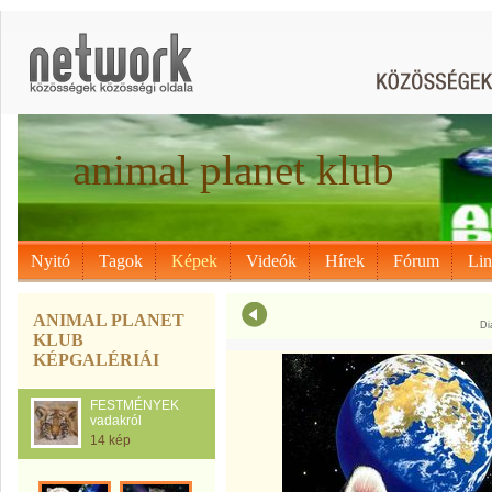
animal planet klub
Nyitó
Tagok
Képek
Videók
Hírek
Fórum
Li
ANIMAL PLANET
Di
KLUB
KÉPGALÉRIÁI
FESTMÉNYEK
vadakról
14 kép