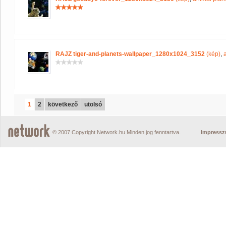
RAJZ tiger-and-planets-wallpaper_1280x1024_3152
(kép)
,
1
2
következő
utolsó
© 2007 Copyright Network.hu Minden jog fenntartva.
Impress