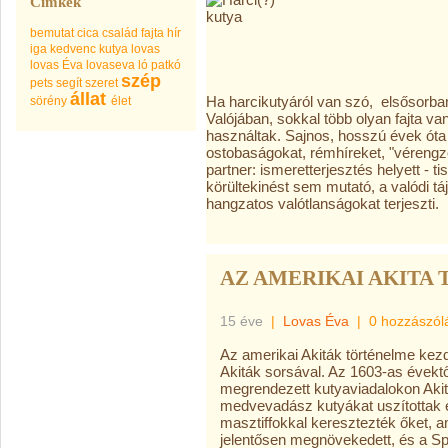
Címkék
bemutat
cica
család
fajta
hír
iga
kedvenc
kutya
lovas
lovas Éva
lovaseva
ló
patkó
szép
pets
segít
szeret
állat
Ha harcikutyáról van szó, elsősorban a
sörény
élet
Valójában, sokkal több olyan fajta v
használtak. Sajnos, hosszú évek óta 
ostobaságokat, rémhíreket, "vérengző
partner: ismeretterjesztés helyett - t
körültekinést sem mutató, a valódi tá
hangzatos valótlanságokat terjeszti.
AZ AMERIKAI AKITA
15 éve
|
Lovas Éva
|
0 hozzászól
Az amerikai Akiták történelme kez
Akiták sorsával. Az 1603-as évekt
megrendezett kutyaviadalokon Aki
medvevadász kutyákat uszítottak 
masztiffokkal keresztezték őket
jelentősen megnövekedett, és a Spi