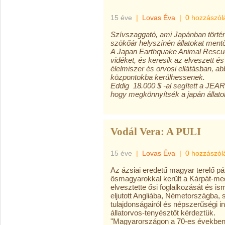
15 éve
|
Lovas Éva
|
0 hozzászól
Szívszaggató, ami Japánban történt.
szökőár helyszínén állatokat ment
A
Japan Earthquake Animal Rescu
vidéket, és keresik az elveszett és
élelmiszer és orvosi ellátásban, a
központokba kerülhessenek.
Eddig 18.000 $ -al segített a JEA
hogy megkönnyítsék a japán állatok
Vodál Vera: A PULI
15 éve
|
Lovas Éva
|
0 hozzászól
Az ázsiai eredetű magyar terelő pá
ősmagyarokkal került a Kárpát-med
elvesztette ősi foglalkozását és i
eljutott Angliába, Németországba, ső
tulajdonságairól és népszerűségi in
állatorvos-tenyésztőt kérdeztük.
"Magyarországon a 70-es években 1