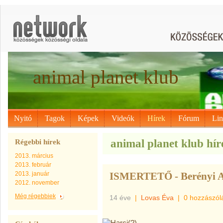
animal planet klub
Nyitó
Tagok
Képek
Videók
Hírek
Fórum
Li
animal planet klub híre
Régebbi hírek
2013. március
2013. február
2013. január
ISMERTETŐ - Berényi 
2012. november
Még régebbiek
14 éve
|
Lovas Éva
|
0 hozzászól