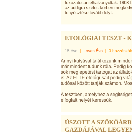
fokozatosan elhalványultak. 1908-ba
az addigra széles körben megkedvel
tenyésztése tovább folyt.
ETOLÓGIAI TESZT - 
15 éve
|
Lovas Éva
|
0 hozzászól
Annyi kutyával találkozunk minden
már mindent tudunk róla. Pedig ko
sok meglepetést tartogat az állat
is. Az ELTE etológusait pedig vil
tudósai között tartják számon. Mos
A tesztben, amelyhez a segítséget
elfoglalt helyét keressük.
ÚSZOTT A SZÖKŐÁRB
GAZDÁJÁVAL LEGYEN