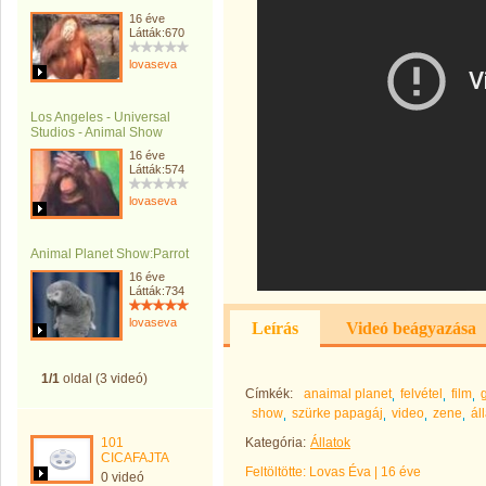
16 éve
Látták:670
lovaseva
Los Angeles - Universal
Studios - Animal Show
16 éve
Látták:574
lovaseva
Animal Planet Show:Parrot
16 éve
Látták:734
lovaseva
Leírás
Videó beágyazása
1/1
oldal (3 videó)
Címkék:
anaimal planet
felvétel
film
show
szürke papagáj
video
zene
áll
101
Kategória:
Állatok
CICAFAJTA
Feltöltötte:
Lovas Éva
|
16 éve
0 videó