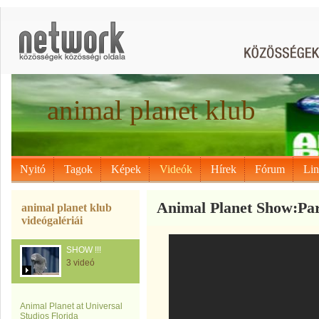
animal planet klub
Nyitó
Tagok
Képek
Videók
Hírek
Fórum
Li
Animal Planet Show:Pa
animal planet klub
videógalériái
SHOW !!!
3 videó
Animal Planet at Universal
Studios Florida