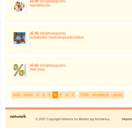
Jó hír
(blogbejegyzés)
Ajándékozás
Jó hír
(blogbejegyzés)
Üzletépítés marketingeszközökkel
Jó hír
(blogbejegyzés)
Hitel Klub
első
előző
3
4
5
6
7
8
9
...
9568
következő
utolsó
© 2007 Copyright Network.hu Minden jog fenntartva.
Impre