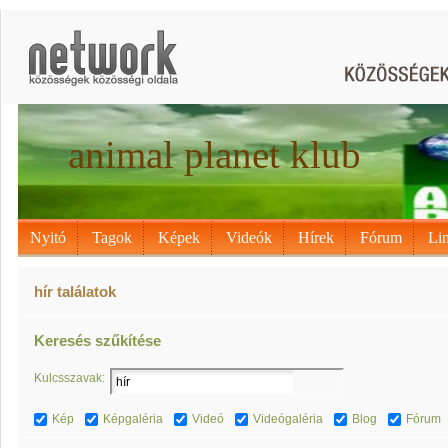
animal planet klub
Nyitó
Tagok
Képek
Videók
Hírek
Fórum
Li
hír találatok
Keresés szűkítése
Kulcsszavak:
Kép
Képgaléria
Videó
Videógaléria
Blog
Fórum