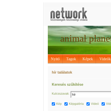
animal plane
Nyitó
Tagok
Képek
Videók
hír találatok
Keresés szűkítése
Kulcsszavak:
Kép
Képgaléria
Videó
Vid