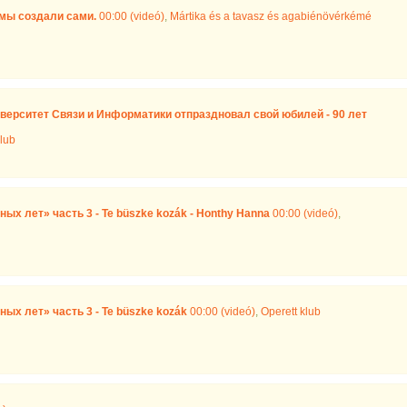
мы создали сами.
00:00 (videó)
,
Mártika és a tavasz és agabiénövérkémé
верситет Связи и Информатики отпраздновал свой юбилей - 90 лет
lub
ых лет» часть 3 - Te büszke kozák - Honthy Hanna
00:00 (videó)
,
ых лет» часть 3 - Te büszke kozák
00:00 (videó)
,
Operett klub