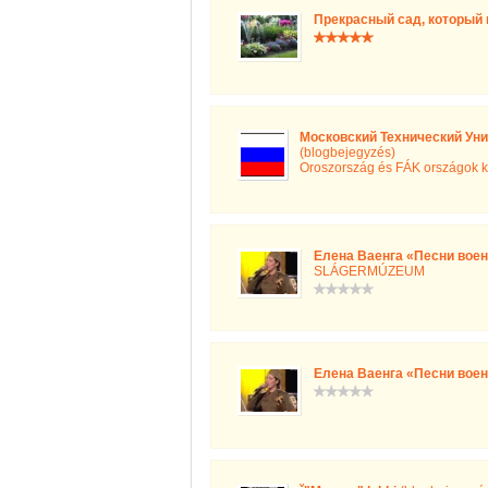
Прекрасный сад, который 
Московский Технический Уни
(blogbejegyzés)
Oroszország és FÁK országok k
Елена Ваенга «Песни военн
SLÁGERMÚZEUM
Елена Ваенга «Песни военн