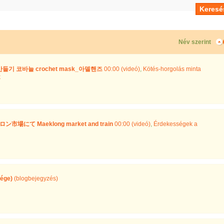
Név szerint
기 코바늘 crochet mask_아델핸즈
00:00 (videó)
,
Kötés-horgolás minta
k
て Maeklong market and train
00:00 (videó)
,
Érdekességek a
vége)
(blogbejegyzés)