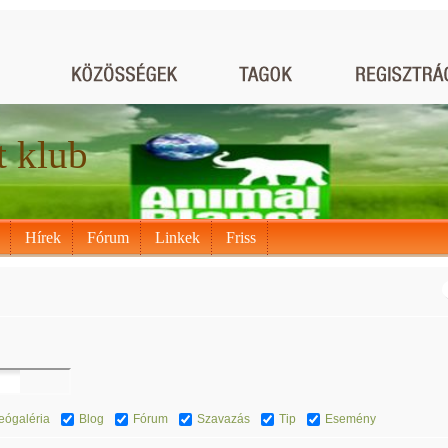
t klub
Hírek
Fórum
Linkek
Friss
eógaléria
Blog
Fórum
Szavazás
Tip
Esemény