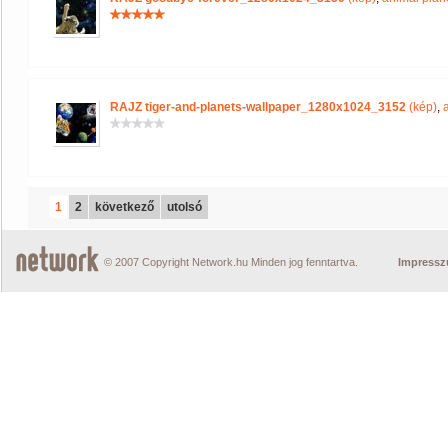
RAJZ tiger-and-planets-wallpaper_1280x1024_3152
(kép)
,
1
2
következő
utolsó
© 2007 Copyright Network.hu Minden jog fenntartva.
Impress