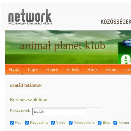
animal planet klub
Nyitó
Tagok
Képek
Videók
Hírek
Fórum
Li
család találatok
Keresés szűkítése
Kulcsszavak:
Kép
Képgaléria
Videó
Videógaléria
Blog
Fórum