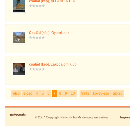
család
(kép)
,
ÁLLATKERTEK
Család
(kép)
,
Gyerekeink
család
(kép)
,
Lakodalom Klub
első
előző
4
5
6
7
8
9
10
...
9942
következő
utolsó
© 2007 Copyright Network.hu Minden jog fenntartva.
Impre