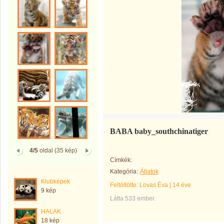
BABA baby_southchinatiger
4/5
oldal (35 kép)
Címkék:
Kategória:
Állatok
Klubképek
Feltöltötte:
Lovas Éva
|
14 éve
9 kép
Látta 533 ember.
HALAK
18 kép