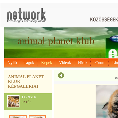
animal planet klub
Nyitó
Tagok
Képek
Videók
Hírek
Fórum
Li
ANIMAL PLANET
Di
KLUB
KÉPGALÉRIÁI
TIGRISEK
35 kép