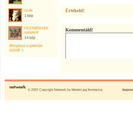
Értékeld!
cicák
1 kép
FESTMÉNYEK
Kommentáld!
vadakról
14 kép
Böngéssz a galériák
között!
© 2007 Copyright Network.hu Minden jog fenntartva.
Impre