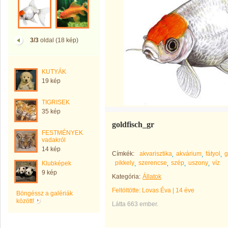
3/3
oldal (18 kép)
KUTYÁK
19 kép
TIGRISEK
35 kép
goldfisch_gr
FESTMÉNYEK
vadakról
14 kép
Címkék:
akvarisztika
akvárium
fátyol
g
pikkely
szerencse
szép
uszony
víz
Klubképek
9 kép
Kategória:
Állatok
Feltöltötte:
Lovas Éva
|
14 éve
Böngéssz a galériák
között!
Látta 663 ember.