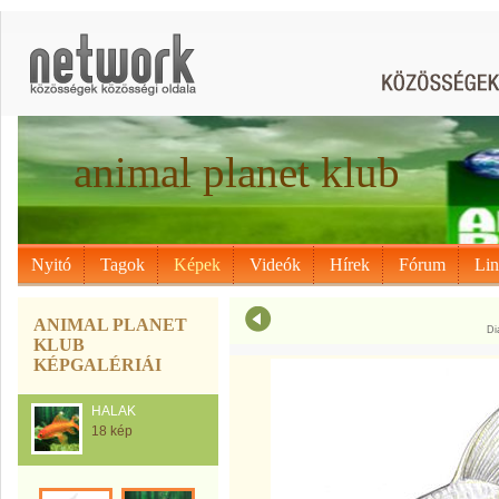
animal planet klub
Nyitó
Tagok
Képek
Videók
Hírek
Fórum
Li
ANIMAL PLANET
Di
KLUB
KÉPGALÉRIÁI
HALAK
18 kép